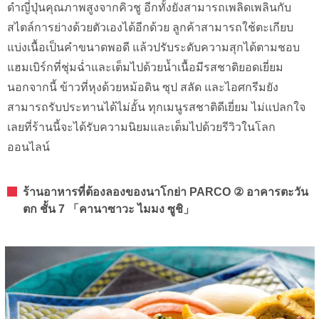
ดำญี่ปุ่นคุณภาพสูงจากคิวชู อีกทั้งยังสามารถเพลิดเพลินกับ
สไตล์การย่างด้วยตัวเองได้อีกด้วย ลูกค้าสามารถใช้ตะเกียบ
แบ่งเนื้อเป็นคำขนาดพอดี แล้วปรับระดับความสุกได้ตามชอบ
แฮมเบิร์กที่ชุ่มฉ่ำและเต็มไปด้วยน้ำเนื้อมีรสชาติยอดเยี่ยม
นอกจากนี้ ข้าวที่หุงด้วยหม้อดิน ซุป สลัด และไอศกรีมยัง
สามารถรับประทานได้ไม่อั้น ทุกเมนูรสชาติดีเยี่ยม ไม่แปลกใจ
เลยที่ร้านนี้จะได้รับความนิยมและเต็มไปด้วยรีวิวในโลก
ออนไลน์
ร้านอาหารที่ต้องลองของนาโกย่า PARCO ② อาคารตะวัน
ตก ชั้น 7 「คานาซาวะ ไมมง ซูชิ」