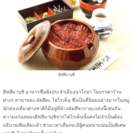
ฮิทสึมาบุชิ
ฮิทสึมาบุชิ อาหารชื่อดังประจำเมืองนาโกย่า ในบรรดาร้าน
ต่างๆ สาขาของ อัตสึตะ โฮไรเค็น ซึ่งเป็นที่นิยมอย่างมากในหมู่
นักท่องเที่ยวต่างชาติก็มีอยู่ที่ห้างมัตสึซากายะแห่งนี้เช่นกัน
ความอร่อยของฮิทสึมาบุชิจากโฮไรเค็นนั้นคงไม่จำเป็นต้อง
อธิบายเพิ่มเติมแล้ว ช่วงเวลาเที่ยงจะมีผู้คนหนาแน่นเป็นพิเศษ