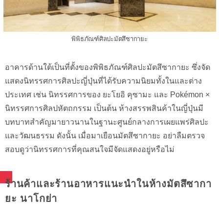
พิพิธภัณฑ์ศิลปะมัตสึซากายะ
อาคารด้านใต้เป็นที่ตั้งของพิพิธภัณฑ์ศิลปะมัตสึซากายะ ซึ่งจัด
แสดงนิทรรศการศิลปะญี่ปุ่นที่ได้รับความนิยมทั้งในและต่าง
ประเทศ เช่น นิทรรศการของ ยะโยอิ คุซามะ และ Pokémon ×
นิทรรศการศิลปหัตถกรรม เป็นต้น ห้างสรรพสินค้าในญี่ปุ่นมี
บทบาทสำคัญมายาวนานในฐานะศูนย์กลางการเผยแพร่ศิลปะ
และวัฒนธรรม ดังนั้น เมื่อมาเยือนมัตสึซากายะ อย่าลืมตรวจ
สอบดูว่านิทรรศการที่คุณสนใจมีจัดแสดงอยู่หรือไม่
ร้านค้าและร้านอาหารแนะนำในห้างมัตสึซากา
ยะ นาโกย่า