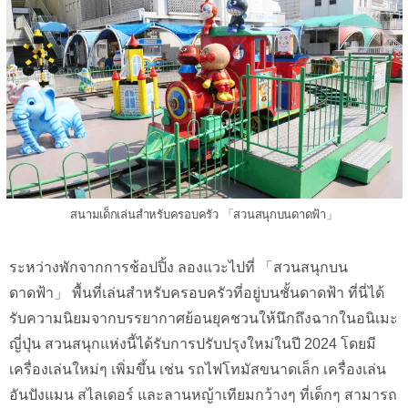
สนามเด็กเล่นสำหรับครอบครัว 「สวนสนุกบนดาดฟ้า」
ระหว่างพักจากการช้อปปิ้ง ลองแวะไปที่ 「สวนสนุกบน
ดาดฟ้า」 พื้นที่เล่นสำหรับครอบครัวที่อยู่บนชั้นดาดฟ้า ที่นี่ได้
รับความนิยมจากบรรยากาศย้อนยุคชวนให้นึกถึงฉากในอนิเมะ
ญี่ปุ่น สวนสนุกแห่งนี้ได้รับการปรับปรุงใหม่ในปี 2024 โดยมี
เครื่องเล่นใหม่ๆ เพิ่มขึ้น เช่น รถไฟโทมัสขนาดเล็ก เครื่องเล่น
อันปังแมน สไลเดอร์ และลานหญ้าเทียมกว้างๆ ที่เด็กๆ สามารถ