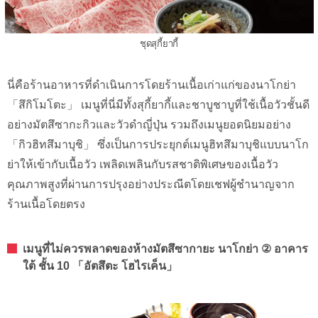
ชุดสุกี้ยากี้
นี่คือร้านอาหารที่ดำเนินการโดยร้านเนื้อเก่าแก่ของนาโกย่า
「สึกิโมโตะ」 เมนูที่นี่มีทั้งสุกี้ยากี้และชาบูชาบูที่ใช้เนื้อวัวชั้นดี
อย่างมัตสึซากะกิวและวัวดำญี่ปุ่น รวมถึงเมนูยอดนิยมอย่าง
「กิวฮิทสึมาบุชิ」 ซึ่งเป็นการประยุกต์เมนูฮิทสึมาบุชิแบบนาโก
ย่าให้เข้ากับเนื้อวัว เพลิดเพลินกับรสชาติพิเศษของเนื้อวัว
คุณภาพสูงที่ผ่านการปรุงอย่างประณีตโดยเชฟผู้ชำนาญจาก
ร้านเนื้อโดยตรง
เมนูที่ไม่ควรพลาดของห้างมัตสึซากายะ นาโกย่า ② อาคาร
ใต้ ชั้น 10 「อัตสึตะ โฮไรเค็น」