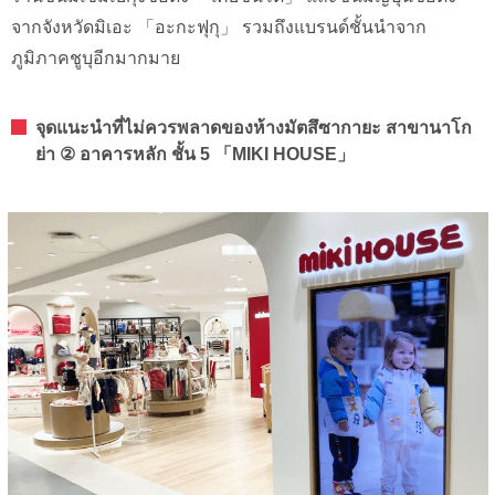
จากจังหวัดมิเอะ 「อะกะฟุกุ」 รวมถึงแบรนด์ชั้นนำจาก
ภูมิภาคชูบุอีกมากมาย
จุดแนะนำที่ไม่ควรพลาดของห้างมัตสึซากายะ สาขานาโก
ย่า ② อาคารหลัก ชั้น 5 「MIKI HOUSE」