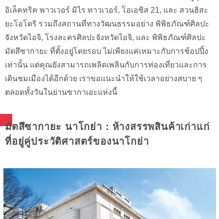
อิเล็คทริค พาวเวอร์ มิไร ทาวเวอร์, โอเอซิส 21, และ สวนฮิสะ
ยะโอโดริ รวมถึงสถานที่ทางวัฒนธรรมอย่าง พิพิธภัณฑ์ศิลปะ
จังหวัดไอจิ, โรงละครศิลปะจังหวัดไอจิ, และ พิพิธภัณฑ์ศิลปะ
มัตสึซากายะ ที่ตั้งอยู่โดยรอบ ไม่เพียงแค่เหมาะกับการช้อปปิ้ง
เท่านั้น แต่คุณยังสามารถเพลิดเพลินกับการท่องเที่ยวและการ
เดินชมเมืองได้อีกด้วย เราขอแนะนำให้ใช้เวลาอย่างสบาย ๆ
ตลอดทั้งวันในย่านซากาเอะแห่งนี้
มัตสึซากายะ นาโกย่า：ห้างสรรพสินค้าเก่าแก่
ที่อยู่คู่ประวัติศาสตร์ของนาโกย่า