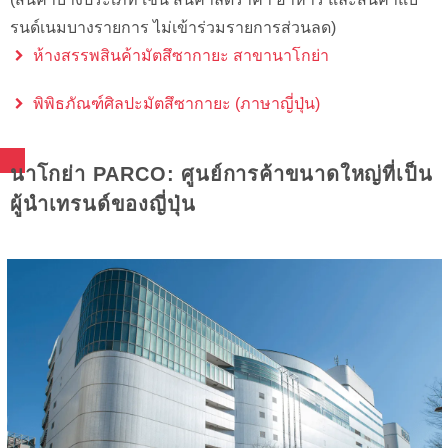
รนด์เนมบางรายการ ไม่เข้าร่วมรายการส่วนลด)
ห้างสรรพสินค้ามัตสึซากายะ สาขานาโกย่า
พิพิธภัณฑ์ศิลปะมัตสึซากายะ (ภาษาญี่ปุ่น)
นาโกย่า PARCO: ศูนย์การค้าขนาดใหญ่ที่เป็น
ผู้นำเทรนด์ของญี่ปุ่น