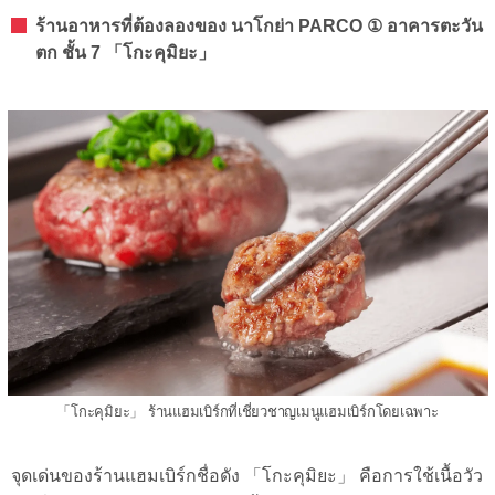
ร้านอาหารที่ต้องลองของ นาโกย่า PARCO ① อาคารตะวัน
ตก ชั้น 7 「โกะคุมิยะ」
「โกะคุมิยะ」 ร้านแฮมเบิร์กที่เชี่ยวชาญเมนูแฮมเบิร์กโดยเฉพาะ
จุดเด่นของร้านแฮมเบิร์กชื่อดัง 「โกะคุมิยะ」 คือการใช้เนื้อวัว