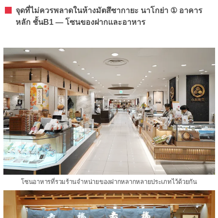
จุดที่ไม่ควรพลาดในห้างมัตสึซากายะ นาโกย่า ① อาคาร
หลัก ชั้นB1 — โซนของฝากและอาหาร
โซนอาหารที่รวมร้านจำหน่ายของฝากหลากหลายประเภทไว้ด้วยกัน