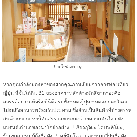
ร้านน้ำชาอะกะฟุกุ
หากคุณกำลังมองหาของฝากคุณภาพเยี่ยมจากการท่องเที่ยว
ญี่ปุ่น ที่ชั้นใต้ดิน B1 ของอาคารหลักห้างมัตสึซากายะคือ
สวรรค์อย่างแท้จริง ที่นี่มีครบทั้งขนมญี่ปุ่น ขนมแบบตะวันตก
ไปจนถึงอาหารพร้อมรับประทาน ซึ่งล้วนเป็นสินค้าที่ห้างสรรพ
สินค้าเก่าแก่แห่งนี้คัดสรรและแนะนำด้วยความมั่นใจ มีทั้ง
แบรนด์เก่าแก่ของนาโกย่าอย่าง 「เรียวกุจิยะ โคเระคิโยะ」
ร้านขนมเซมเบ้กุ้งชื่อดัง 「เคย์ชินโด」 และขนมญี่ปุ่นชื่อดัง