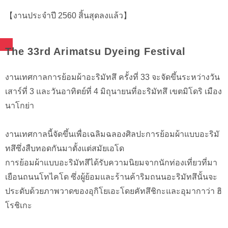
【งานประจำปี 2560 สิ้นสุดลงแล้ว】
The 33rd Arimatsu Dyeing Festival
งานเทศกาลการย้อมผ้าอะริมัทสึ ครั้งที่ 33 จะจัดขึ้นระหว่างวัน
เสาร์ที่ 3 และวันอาทิตย์ที่ 4 มิถุนายนที่อะริมัทสึ เขตมิโดริ เมือง
นาโกย่า
งานเทศกาลนี้จัดขึ้นเพื่อเฉลิมฉลองศิลปะการย้อมผ้าแบบอะริมั
ทสึซึ่งสืบทอดกันมาตั้งแต่สมัยเอโด
การย้อมผ้าแบบอะริมัทสึได้รับความนิยมจากนักท่องเที่ยวที่มา
เยือนถนนโทไคโด ซึ่งผู้ย้อมและร้านค้าริมถนนอะริมัทสึนั้นจะ
ประดับด้วยภาพวาดของอุกิโยเอะโดยคัทสึชิกะและอุมากาว่า ฮิ
โรชิเกะ