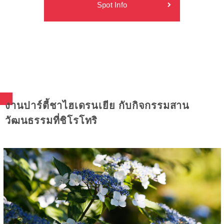
Spot Info
งานปาร์ตี้ชาไฮเดรนเยีย กับกิจกรรมสาน
วัฒนธรรมที่ชิโรโทริ