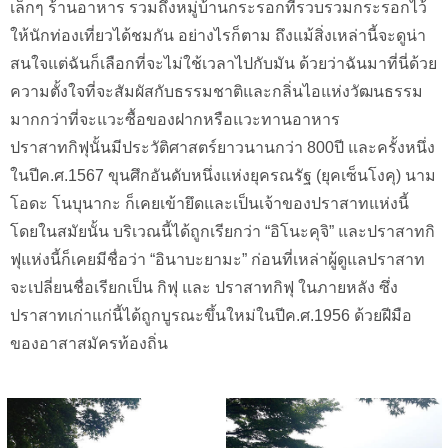
เล็กๆ ร้านอาหาร รวมถึงหมู่บ้านกระรอกที่รวบรวมกระรอกไว้
ให้นักท่องเที่ยวได้ชมกัน อย่างไรก็ตาม ถึงแม้สิ่งเหล่านี้จะดูน่า
สนใจแต่ฉันก็เลือกที่จะไม่ใช้เวลาไปกับมัน ด้วยว่าฉันมาที่นี่ด้วย
ความตั้งใจที่จะสัมผัสกับธรรมชาติและกลิ่นไอแห่งวัฒนธรรม
มากกว่าที่จะแวะซื้อของฝากหรือแวะทานอาหาร
ปราสาทกิฟุนั้นมีประวัติศาสตร์ยาวนานกว่า 800ปี และครั้งหนึ่ง
ในปีค.ศ.1567 ขุนศึกอันดับหนึ่งแห่งยุครณรัฐ (ยุคเซ็นโงคุ) นาม
โอดะ โนบุนากะ ก็เคยเข้ายึดและเป็นเจ้าของปราสาทแห่งนี้
โดยในสมัยนั้น บริเวณนี้ได้ถูกเรียกว่า “อิโนะคุจิ” และปราสาทกิ
ฟุแห่งนี้ก็เคยมีชื่อว่า “อินาบะยามะ” ก่อนที่เหล่าผู้ดูแลปราสาท
จะเปลี่ยนชื่อเรียกเป็น กิฟุ และ ปราสาทกิฟุ ในภายหลัง ซึ่ง
ปราสาทเก่าแก่นี้ได้ถูกบูรณะขึ้นใหม่ในปีค.ศ.1956 ด้วยฝีมือ
ของอาสาสมัครท้องถิ่น