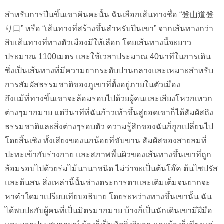
สำหรับการปีนขึ้นเขาคินคะนั้น ฉันเลือกเส้นทางชื่อ “登山道登
り口” หรือ “เส้นทางที่สร้างขึ้นสำหรับปีนเขา” จากเส้นทางกว่า
สิบเส้นทางที่ทางตัวเมืองมีให้เลือก โดยเส้นทางนี้จะยาว
ประมาณ 1100เมตร และใช้เวลาประมาณ 40นาทีในการเดิน
ซึ่งเป็นเส้นทางที่มีความยากระดับปานกลางและเหมาะสำหรับ
การสัมผัสธรรมชาติของภูเขาที่ตั้งอยู่ภายในตัวเมือง
ถึงแม้ที่ทางขึ้นเขาจะล้อมรอบไปด้วยผู้คนและเสียงโหวกเหวก
ต่างๆมากมาย แต่วินาทีที่ฉันก้าวเท้าขึ้นสู่ยอดเขาก็ได้สัมผัสถึง
ธรรมชาติและสิ่งต่างๆรอบตัว ความรู้สึกของฉันก็ถูกเปลี่ยนไป
โดยสิ้นเชิง ทั้งเสียงของนกน้อยที่ขับขาน สัมผัสของสายลมที่
ปะทะเข้ากับร่างกาย และสภาพพื้นผิวของเส้นทางขึ้นเขาที่ถูก
ล้อมรอบไปด้วยร่มไม้นานาชนิด ไม่ว่าจะเป็นต้นโอ๊ค ต้นไซปรัส
และต้นสน สิ่งเหล่านี้นั้นช่างตระการตาและเติมเต็มจนยากจะ
หาคำใดมาเปรียบเทียบอธิบาย โดยระหว่างทางขึ้นเขานั้น ฉัน
ได้พบปะกับผู้คนที่เป็นมิตรมากมาย บ้างก็เป็นนักเดินเขามีฝีมือ