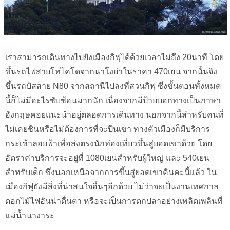
เราสามารถเดินทางไปยังเมืองกิฟุได้ด้วยเวลาไม่ถึง 20นาที โดย
ขึ้นรถไฟสายโทไคโดจากนาโงย่าในราคา 470เยน จากนั้นจึง
ขึ้นรถบัสสาย N80 จากสถานีไปลงที่สวนกิฟุ ซึ่งขั้นตอนทั้งหมด
นี้ก็ไม่มีอะไรซับซ้อนมากนัก เนื่องจากมีป้ายบอกทางเป็นภาษา
อังกฤษคอยแนะนำอยู่ตลอดการเดินทาง นอกจากนี้สำหรับคนที่
ไม่เคยชินหรือไม่ต้องการที่จะปีนเขา ทางตัวเมืองก็มีบริการ
กระเช้าลอยฟ้าเพื่อส่งตรงนักท่องเที่ยวขึ้นสู่ยอดเขาด้วย โดย
อัตราค่าบริการจะอยู่ที่ 1080เยนสำหรับผู้ใหญ่ และ 540เยน
สำหรับเด็ก ซึ่งนอกเหนือจากการขึ้นสู่ยอดเขาคินคะนี้แล้ว ใน
เมืองกิฟุยังมีสิ่งที่น่าสนใจอื่นๆอีกด้วย ไม่ว่าจะเป็นงานเทศกาล
ดอกไม้ไฟอันน่าตื่นตา หรือจะเป็นการตกปลาอย่างเพลิดเพลินที่
แม่น้ำนางาระ