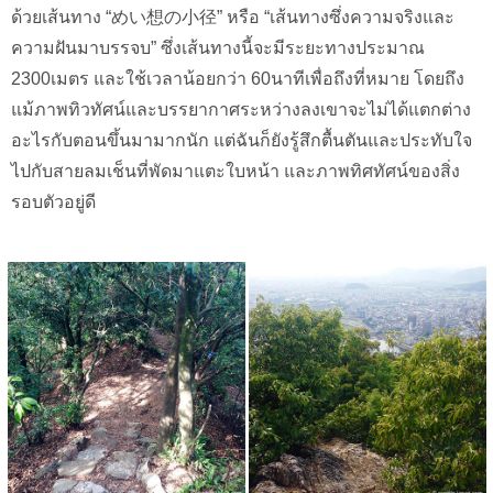
ด้วยเส้นทาง “めい想の小径” หรือ “เส้นทางซึ่งความจริงและ
ความฝันมาบรรจบ” ซึ่งเส้นทางนี้จะมีระยะทางประมาณ
2300เมตร และใช้เวลาน้อยกว่า 60นาทีเพื่อถึงที่หมาย โดยถึง
แม้ภาพทิวทัศน์และบรรยากาศระหว่างลงเขาจะไม่ได้แตกต่าง
อะไรกับตอนขึ้นมามากนัก แต่ฉันก็ยังรู้สึกตื้นตันและประทับใจ
ไปกับสายลมเช็นที่พัดมาแตะใบหน้า และภาพทิศทัศน์ของสิ่ง
รอบตัวอยู่ดี