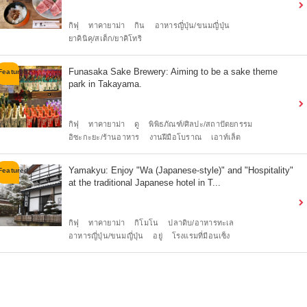
กิฟุ
ทาคายาม่า
กิน
อาหารญี่ปุ่น/ขนมญี่ปุ่น
ยาคินิคุ/สเต็ก/ยาคิโทริ
Funasaka Sake Brewery: Aiming to be a sake theme
park in Takayama.
กิฟุ
ทาคายาม่า
ดู
พิพิธภัณฑ์/ศิลปะ/สถาปัตยกรรม
อิซะกะยะ/ร้านอาหาร
งานฝีมือโบราณ
เอาท์เล็ต
Yamakyu: Enjoy "Wa (Japanese-style)" and "Hospitality"
at the traditional Japanese hotel in T...
กิฟุ
ทาคายาม่า
กิโมโน
ปลาดิบ/อาหารทะเล
อาหารญี่ปุ่น/ขนมญี่ปุ่น
อยู่
โรงแรมที่มีอนเซ็ง