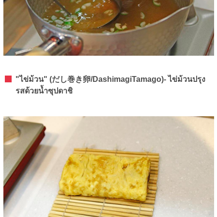
"ไข่ม้วน" (だし巻き卵/DashimagiTamago)- ไข่ม้วนปรุง
รสด้วยน้ำซุปดาชิ