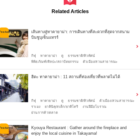
Related Articles
เส้นทางสู่ทาคายาม่า: การเดินทางที่สะดวกที่สุดจากสนาม
บินชูบุเซ็นแทรร์
กิฟุ
ทาคายาม่า
ดู
ธรรมชาติ/ทิวทัศน์
พิพิธภัณฑ์/ศิลปะ/สถาปัตยกรรม
ตัวเมือง/สวนสาธารณะ
ฮิดะ ทาคายาม่า : 11 สถานที่ท่องเที่ยวที่พลาดไม่ได้
กิฟุ
ทาคายาม่า
ดู
ธรรมชาติ/ทิวทัศน์
ตัวเมือง/สวนสาธารณะ
ราเมง
ยาคินิคุ/สเต็ก/ยาคิโทริ
งานฝีมือโบราณ
ย่านการค้า/ตลาด
Kyouya Restaurant : Gather around the fireplace and
enjoy the local cuisine in Takayama!