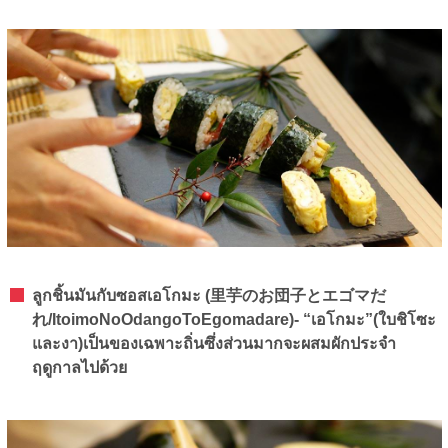
ลูกชิ้นมันกับซอสเอโกมะ (里芋のお団子とエゴマだ
れ/ItoimoNoOdangoToEgomadare)- “เอโกมะ”(ใบชิโซะ
และงา)เป็นของเฉพาะถิ่นซึ่งส่วนมากจะผสมผักประจำ
ฤดูกาลไปด้วย