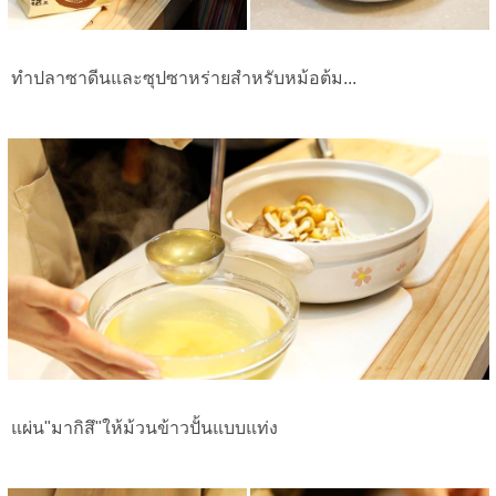
ทำปลาซาดีนและซุปซาหร่ายสำหรับหม้อต้ม...
แผ่น"มากิสึ"ให้ม้วนข้าวปั้นแบบแท่ง