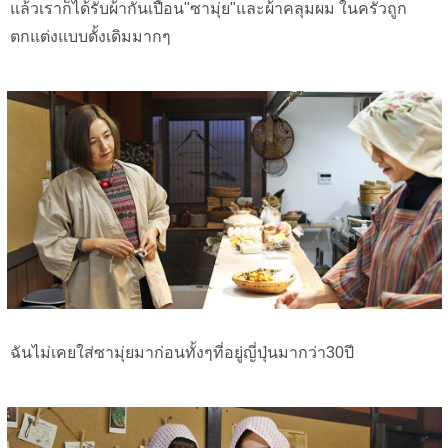
แล้วเราก็ได้รับผ้ากันเปื้อน"ซามุ่ย"และผ้าคลุมผม ในครัวถูก
ตกแต่งแบบดั้งเดิมมากๆ
ฉันไม่เคยใส่ซามุ่ยมาก่อนทั้งๆที่อยู่ญี่ปุ่นมากว่า30ปี