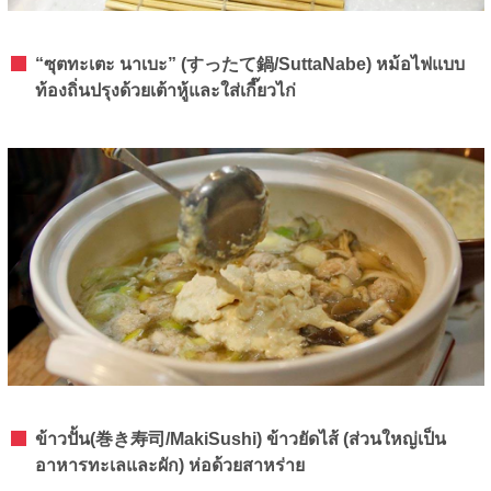
“ซุตทะเตะ นาเบะ” (すったて鍋/SuttaNabe) หม้อไฟแบบ
ท้องถิ่นปรุงด้วยเต้าหู้และใส่เกี๊ยวไก่
ข้าวปั้น(巻き寿司/MakiSushi) ข้าวยัดไส้ (ส่วนใหญ่เป็น
อาหารทะเลและผัก) ห่อด้วยสาหร่าย