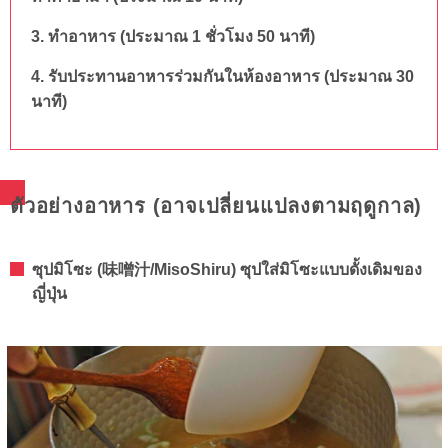
3. ทำอาหาร (ประมาณ 1 ชั่วโมง 50 นาที)
4. รับประทานอาหารร่วมกันในห้องอาหาร (ประมาณ 30
นาที)
ตัวอย่างอาหาร (อาจเปลี่ยนแปลงตามฤดูกาล)
ซุปมิโซะ (味噌汁/MisoShiru) ซุปใส่มิโซะแบบดั้งเดิมของ
ญี่ปุ่น