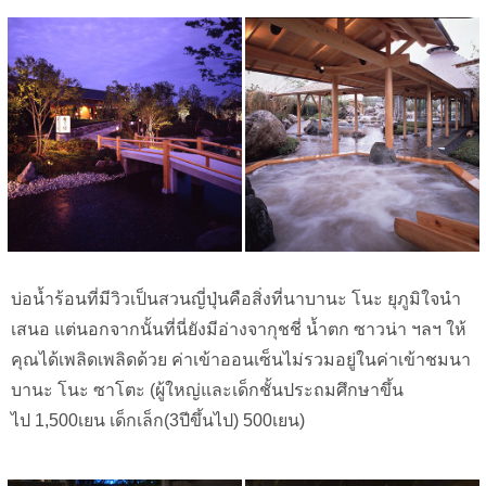
บ่อน้ำร้อนที่มีวิวเป็นสวนญี่ปุ่นคือสิ่งที่นาบานะ โนะ ยุภูมิใจนำ
เสนอ แต่นอกจากนั้นที่นี่ยังมีอ่างจากุชชี่ น้ำตก ซาวน่า ฯลฯ ให้
คุณได้เพลิดเพลิดด้วย ค่าเข้าออนเซ็นไม่รวมอยู่ในค่าเข้าชมนา
บานะ โนะ ซาโตะ (ผู้ใหญ่และเด็กชั้นประถมศึกษาขึ้น
ไป 1,500เยน เด็กเล็ก(3ปีขึ้นไป) 500เยน)