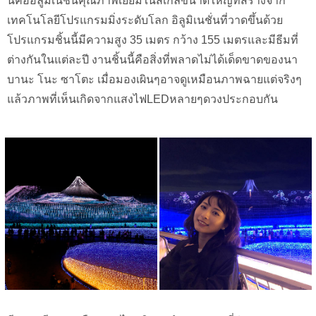
นี่คืออิลูมิเนชั่นคุณภาพเยี่ยมในสเกลขนาดใหญ่ที่สร้างจาก
เทคโนโลยีโปรแกรมมิ่งระดับโลก อิลูมิเนชั่นที่วาดขึ้นด้วย
โปรแกรมชิ้นนี้มีความสูง 35 เมตร กว้าง 155 เมตรและมีธีมที่
ต่างกันในแต่ละปี งานชิ้นนี้คือสิ่งที่พลาดไม่ได้เด็ดขาดของนา
บานะ โนะ ซาโตะ เมื่อมองเผินๆอาจดูเหมือนภาพฉายแต่จริงๆ
แล้วภาพที่เห็นเกิดจากแสงไฟLEDหลายๆดวงประกอบกัน