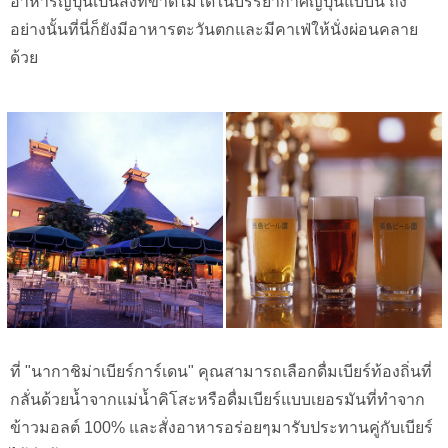
อาหารญี่ปุ่นเป็นสิ่งที่ขาดไม่ได้ในบรรยากาศญี่ปุ่นแบบนี้ ถึง
อย่างนั้นที่นี่ก็ยังมีอาหารตะวันตกและมีคาเฟ่ให้นั่งผ่อนคลาย
ด้วย
ที่ "นากาชิม่าเบียร์การ์เดน" คุณสามารถเลือกดื่มเบียร์ท้องถิ่นที่
กลั่นด้วยน้ำจากแม่น้ำคิโสะหรือดื่มเบียร์แบบเยอรมันที่ทำจาก
ข้าวมอลต์ 100% และสั่งอาหารอร่อยๆมารับประทานคู่กับเบียร์