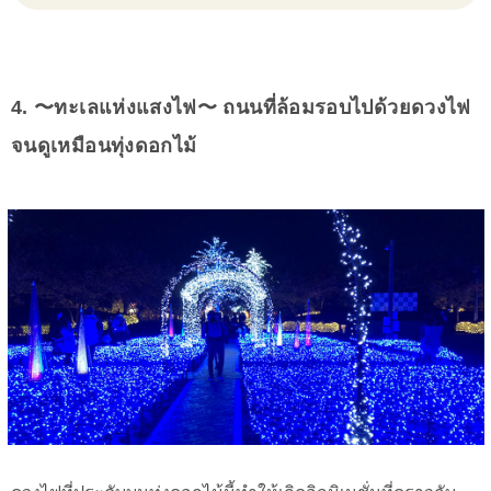
4. 〜ทะเลแห่งแสงไฟ〜 ถนนที่ล้อมรอบไปด้วยดวงไฟ
จนดูเหมือนทุ่งดอกไม้