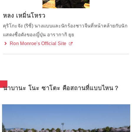
หลง เหมิ่นโหรว
คุริโกะจัง (ริซี่) นางแบบและนักร้องชาวจีนที่หน้าคล้ายกับนัก
แสดงชื่อดังของญี่ปุ่น อารากากิ ยุย
Ron Monroe's Official Site
นาบานะ โนะ ซาโตะ คือสถานที่แบบไหน？