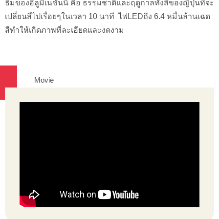
ธีมของอิลูมิเนชั่นนี้ คือ ธรรมชาติและฤดูกาลทั้งสี่ของญี่ปุ่นที่จะ
เปลี่ยนสีไปเรื่อยๆในเวลา 10 นาที ไฟLEDถึง 6.4 หมื่นล้านเฉด
สีทำให้เกิดภาพที่ละเอียดและงดงาม
Movie