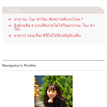
＜หัวข้อ＞
นาบานะ โนะ ซาโตะ คือสถานที่แบบไหน？
อิลูมิเนชั่น 4 แบบที่พลาดไม่ได้ในนาบานะ โนะ ซา
โตะ
อาหาร! ออนเซ็น! ที่นี่ไม่ได้มีแค่อิลูมิเนชั่น
Navigator's Profile