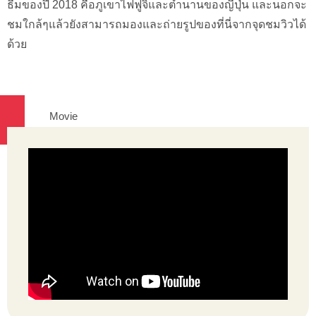
ธีมของปี 2018 คือภูเขาไฟฟูจิและตำนานของญี่ปุ่น และนอกจะ
ชมใกล้ๆแล้วยังสามารถมองและถ่ายรูปของที่นี่จากจุดชมวิวได้
ด้วย
Movie