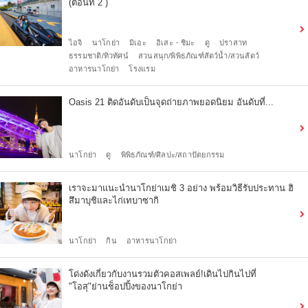
(ตอนที่ 2 )
ไอจิ
นาโกย่า
มิเอะ
อิเสะ・ชิมะ
ดู
ปราสาท
ธรรมชาติ/ทิวทัศน์
สวนสนุก/พิพิธภัณฑ์สัตว์น้ำ/สวนสัตว์
อาหารนาโกย่า
โรงแรม
Oasis 21 ติดอันดับเป็นจุดถ่ายภาพยอดนิยม อันดับที่...
นาโกย่า
ดู
พิพิธภัณฑ์/ศิลปะ/สถาปัตยกรรม
เราจะมาแนะนำนาโกย่าเมชิ 3 อย่าง พร้อมวิธีรับประทาน ฮิ
สึมาบุชิและไก่เทบาซากิ
นาโกย่า
กิน
อาหารนาโกย่า
โด่งดังเกี่ยวกับงานรวมตัวคอสเพลย์!เดินไปกินไปที่
"โอสุ"ย่านช็อปปิ้งของนาโกย่า