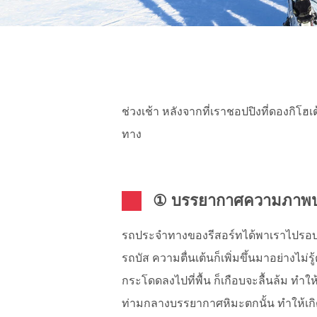
ช่วงเช้า หลังจากที่เราชอปปิงที่ดองกิโ
ทาง
① บรรยากาศความภาพประ
รถประจำทางของรีสอร์ทได้พาเราไปรอบ 
รถบัส ความตื่นเต้นก็เพิ่มขึ้นมาอย่างไม่ร
กระโดดลงไปที่พื้น ก็เกือบจะลื้นล้ม ทำให
ท่ามกลางบรรยากาศหิมะตกนั้น ทำให้เกิดภ