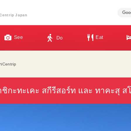
ี่ Centrip Japan
See
Eat
Do
รCentrip
 วาชิกะทะเคะ สกีรีสอร์ท และ ทาคะสุ ส