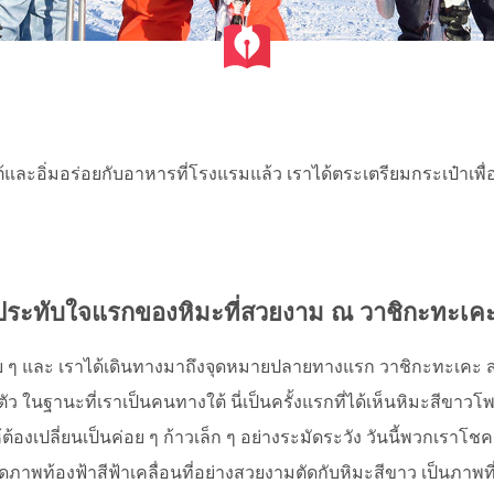
ฮเต้และอิ่มอร่อยกับอาหารที่โรงแรมแล้ว เราได้ตระเตรียมกระเป๋าเ
ทับใจแรกของหิมะที่สวยงาม ณ วาชิกะทะเคะ ส
ๆ และ เราได้เดินทางมาถึงจุดหมายปลายทางแรก วาชิกะทะเคะ สกี
ู้ตัว ในฐานะที่เราเป็นคนทางใต้ นี่เป็นครั้งแรกที่ได้เห็นหิมะสีขาวโ
้ต้องเปลี่ยนเป็นค่อย ๆ ก้าวเล็ก ๆ อย่างระมัดระวัง วันนี้พวกเราโช
าพท้องฟ้าสีฟ้าเคลื่อนที่อย่างสวยงามตัดกับหิมะสีขาว เป็นภาพที