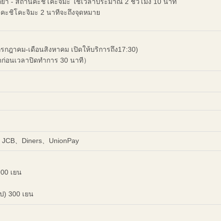
ย่า - สถานีคะชิโคะจิมะ ใช้เวลาประมาณ 2 ชั่วโมง 10 นาที
ีคะชิโคะจิมะ 2 นาทีจะถึงจุดหมาย
รกฎาคม-เดือนสิงหาคม เปิดให้บริการถึง17:30)
ดก่อนเวลาปิดทำการ 30 นาที）
、JCB、Diners、UnionPay
900 เยน
นไป) 300 เยน
ง