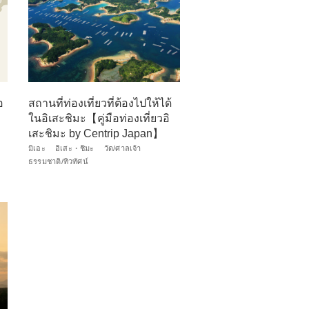
อ
สถานที่ท่องเที่ยวที่ต้องไปให้ได้
ในอิเสะชิมะ【คู่มือท่องเที่ยวอิ
เสะชิมะ by Centrip Japan】
มิเอะ
อิเสะ・ชิมะ
วัด/ศาลเจ้า
ธรรมชาติ/ทิวทัศน์