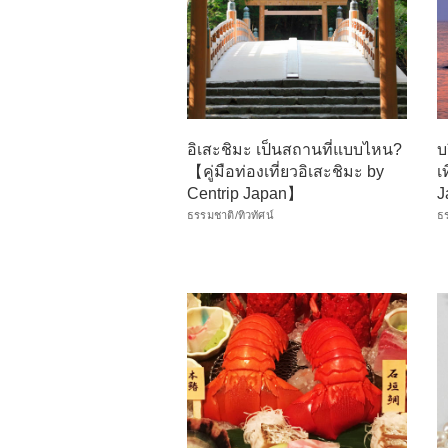
อิเสะชิมะ เป็นสถานที่แบบไหน?
บ
【คู่มือท่องเที่ยวอิเสะชิมะ by
เ
Centrip Japan】
J
ธรรมชาติ/ทิวทัศน์
ธร