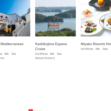
 Mediterranean
Kashikojima Espana
Miyako Resorts Hot
Cruise
Ise/Shima
Mie
Stay
ma
Mie
See
Ise/Shima
Mie
See
arks
Nature/Scenery