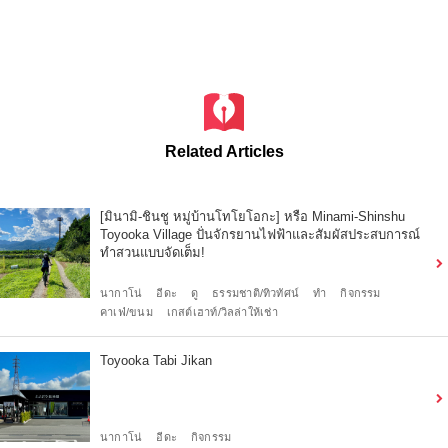
Related Articles
[มินามิ-ชินชู หมู่บ้านโทโยโอกะ] หรือ Minami-Shinshu
Toyooka Village ปั่นจักรยานไฟฟ้าและสัมผัสประสบการณ์
ทำสวนแบบจัดเต็ม!
นากาโน่
อีดะ
ดู
ธรรมชาติ/ทิวทัศน์
ทำ
กิจกรรม
คาเฟ่/ขนม
เกสต์เฮาท์/วิลล่าให้เช่า
Toyooka Tabi Jikan
นากาโน่
อีดะ
กิจกรรม