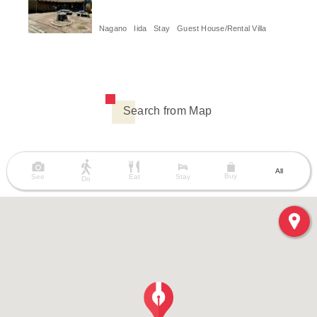
Nagano
Iida
Stay
Guest House/Rental Villa
Search from Map
All
Buy
See
Eat
Stay
Do