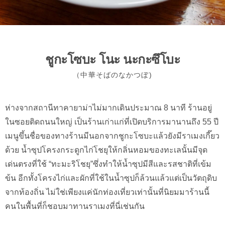
ชูกะโซบะ โนะ นะกะซึโบะ
（中華そばのなかつぼ)
ห่างจากสถานีทาคายาม่าไม่มากเดินประมาณ 8 นาที ร้านอยู่
ในซอยติดถนนใหญ่ เป็นร้านเก่าแก่ที่เปิดบริการมานานถึง 55 ปี
เมนูขึ้นชื่อของทางร้านมีนอกจากชูกะโซบะแล้วยังมีราเมงเกี๊ยว
ด้วย น้ำซุปโครงกระดูกไก่โชยุให้กลิ่นหอมของทะเลนั้นมีจุด
เด่นตรงที่ใช้ “ทะมะริโชยุ”ซึ่งทำให้น้ำซุปมีสีและรสชาติที่เข้ม
ข้น อีกทั้งโครงไก่และผักที่ใช้ในน้ำซุปก็ล้วนแล้วแต่เป็นวัตถุดิบ
จากท้องถิ่น ไม่ใช่เพียงแค่นักท่องเที่ยวเท่านั้นที่นิยมมาร้านนี้
คนในพื้นที่ก็ชอบมาทานราเมงที่นี่เช่นกัน