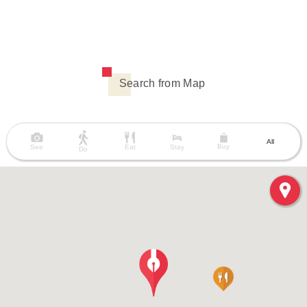
Search from Map
All
Buy
See
Eat
Stay
Do