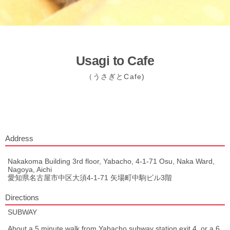
Usagi to Cafe
（うさぎとCafe)
Address
Nakakoma Building 3rd floor, Yabacho, 4-1-71 Osu, Naka Ward,
Nagoya, Aichi
愛知県名古屋市中区大須4-1-71 矢場町中駒ビル3階
Directions
SUBWAY
About a 5 minute walk from Yabacho subway station exit 4, or a 6