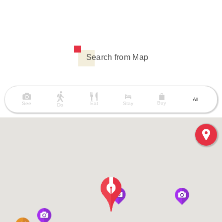
Search from Map
All
Buy
See
Eat
Stay
Do