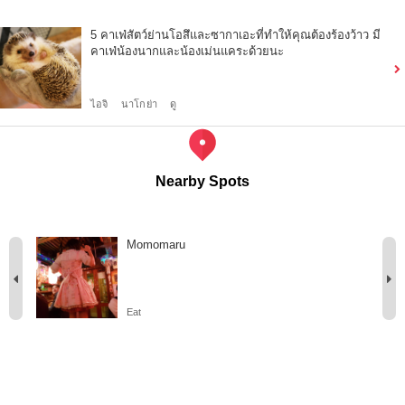
5 คาเฟ่สัตว์ย่านโอสึและซากาเอะที่ทำให้คุณต้องร้องว้าว มี
คาเฟ่น้องนากและน้องเม่นแคระด้วยนะ
ไอจิ
นาโกย่า
ดู
Nearby Spots
Momomaru
Eat