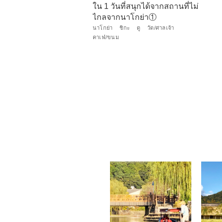
ใน 1 วันที่สนุกได้จากสถานที่ไม่
ไกลจากนาโกย่า①
นาโกย่า
ชิกะ
ดู
วัด/ศาลเจ้า
คาเฟ่/ขนม