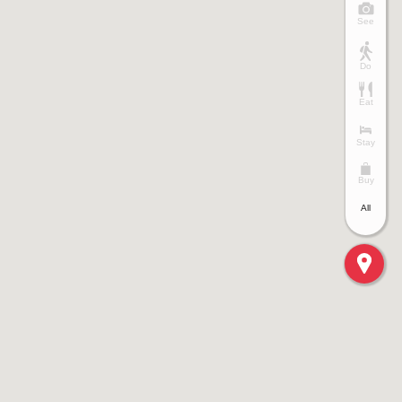
See
Do
Eat
Stay
Buy
All