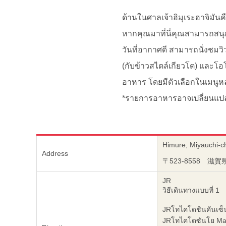
ด้านในศาลเจ้าฮิมุเระฮาจิมันค
หากคุณมาที่นี่คุณสามารถสนุก
วันที่อากาศดี สามารถนั่งชมว
(กับข้าวสไตล์เกียวโต) และโอโ
อาหาร โดยมีตัวเลือกในเมนู
*รายการอาหารอาจเปลี่ยนแป
Himure, Miyauchi-c
Address
〒523-8558 
JR
วิธีเดินทางแบบที่ 1
JRโทไคโดชินคันเซ็
JRโทไคโดซันโย Mai