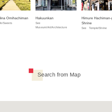
llina Omihachiman
Hakuunkan
Himure Hachiman-
Shrine
fe/Sweets
See
Museum/Art/Architecture
See
Temple/Shrine
Search from Map