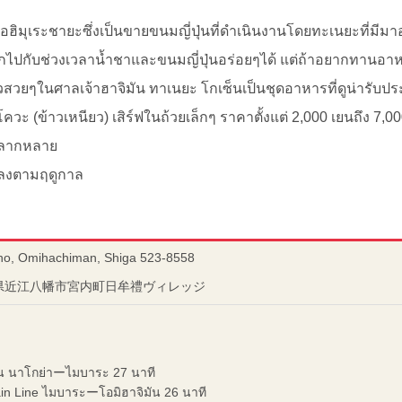
ือฮิมุเระชายะซึ่งเป็นขายขนมญี่ปุ่นที่ดำเนินงานโดยทะเนยะที่มี
ไปกับช่วงเวลาน้ำชาและขนมญี่ปุ่นอร่อยๆได้ แต่ถ้าอยากทานอาหารก
ิวสวยๆในศาลเจ้าฮาจิมัน ทาเนยะ โกเซ็นเป็นชุดอาหารที่ดูน่ารั
ควะ (ข้าวเหนียว) เสิร์ฟในถ้วยเล็กๆ ราคาตั้งแต่ 2,000 เยนถึง 7,0
หลากหลาย
ลงตามฤดูกาล
ho, Omihachiman, Shiga 523-8558
滋賀県近江八幡市宮内町日牟禮ヴィレッジ
น นาโกย่าーไมบาระ 27 นาที
n Line ไมบาระーโอมิฮาจิมัน 26 นาที