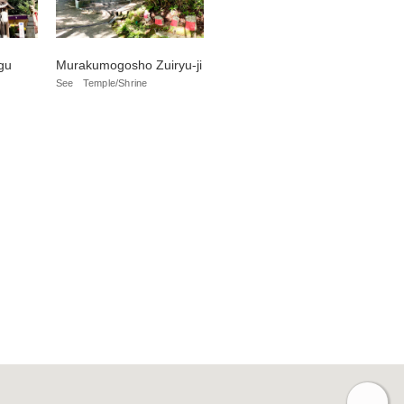
gu
Murakumogosho Zuiryu-ji
See
Temple/Shrine