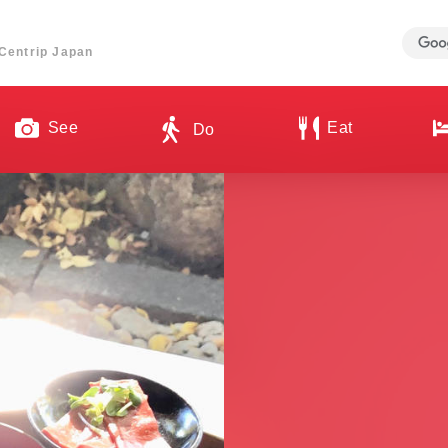
ี่ Centrip Japan
See
Eat
Do