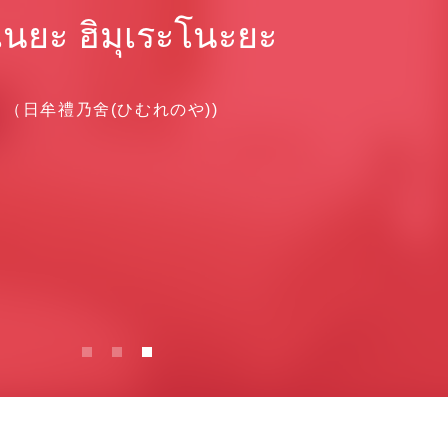
นยะ ฮิมุเระโนะยะ
（日牟禮乃舍(ひむれのや))