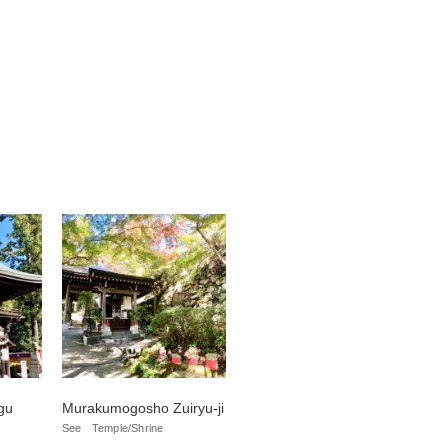
gu
Murakumogosho Zuiryu-ji
See
Temple/Shrine