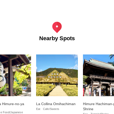
Nearby Spots
a Himure-no-ya
La Collina Omihachiman
Himure Hachiman-
Shrine
Eat
Cafe/Sweets
e Food/Japanese
See
Temple/Shrine