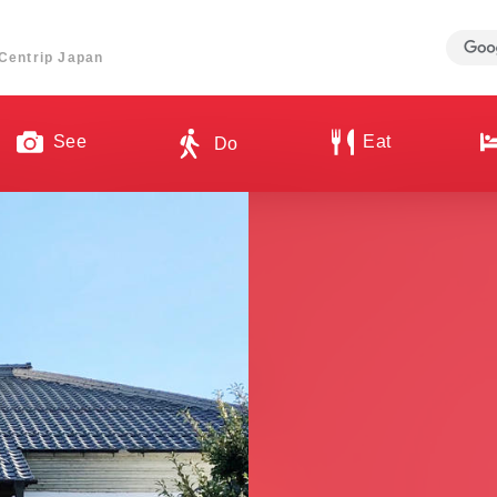
ี่ Centrip Japan
See
Eat
Do