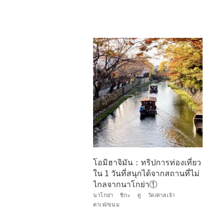
โอมิฮาจิมัน：ทริปการท่องเที่ยว
ใน 1 วันที่สนุกได้จากสถานที่ไม่
ไกลจากนาโกย่า①
นาโกย่า
ชิกะ
ดู
วัด/ศาลเจ้า
คาเฟ่/ขนม