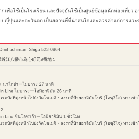
77 เพื่อใช้เป็นโรงเรียน และปัจจุบันใช้เป็นศูนย์ข้อมูลนักท่องเที่ย
ญี่ปุ่นและตะวันตก เป็นสถานที่ที่น่าสนใจและควรค่าแก่การแว
 Omihachiman, Shiga 523-0864
滋賀県近江八幡市為心町元9番地１
น นาโกย่าーไมบาระ 27 นาที
n Line ไมบาระーโอมิฮาจิมัน 26 นาที
รถบัสที่มุ่งหน้าไปยังวัดโชเมจิ・ลงรถที่ป้ายฮาจิมันโบริ (โอซุงิโจ) ทางเข้า
 2
 Line ชินโอซาก้าーโอมิฮาจิมัน 1 ชั่วโมง
รถบัสที่มุ่งหน้าไปยังวัดโชเมจิ・ลงรถที่ป้ายฮาจิมันโบริ (โอซุงิโจ) ทางเข้า