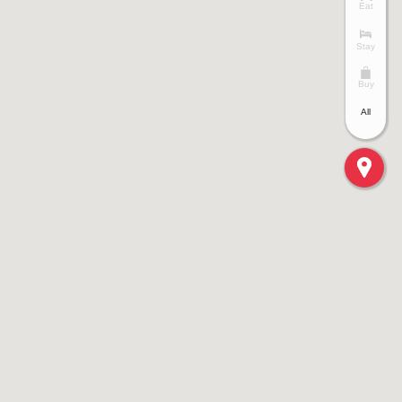
Eat
Stay
Buy
All