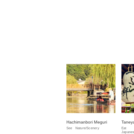
Hachimanbori Meguri
Taney
See
Nature/Scenery
Eat
Japanes