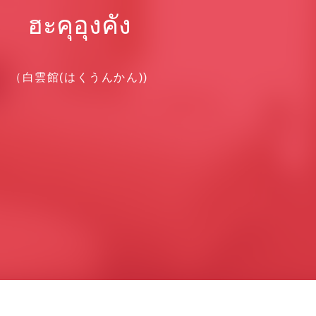
ฮะคุอุงคัง
（白雲館(はくうんかん))