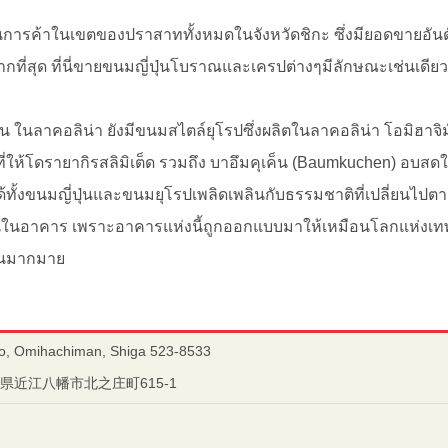
นการค้าในเขตของปราสาททั้งหมดในจังหวัดชิกะ ซึ่งมียอดขายอันดับ 
กที่สุด ที่นี่ขายขนมญี่ปุ่นโบราณและเครปต่างๆมีลักษณะเช่นเดียว
ั้น ในลาคอลิน่า ยังมีขนมสไตล์ยุโรปซึ่งผลิตในลาคอลิน่า โอมิฮาจิม
่ให้โดรายากิรสลิมิเต็ด รวมถึง บาอึมคุเค็น (Baumkuchen) อบสดให
้ทั้งขนมญี่ปุ่นและขนมยุโรปเพลิดเพลินกับธรรมชาติที่เปลี่ยนไปตา
ในอาคาร เพราะอาคารแห่งนี้ถูกออกแบบมาให้เหมือนโลกแห่งเทพนิยา
กันมากมาย
ho, Omihachiman, Shiga 523-8533
賀県近江八幡市北之庄町615-1