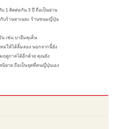
1 ติดต่อกัน 3 ปี ถือเป็นย่าน
กับร้านทาเนยะ ร้านขนมญี่ปุ่น
ัน เช่น บาอึมคุเค็น
ม่ให้ได้ลิ้มลอง นอกจากนี้ยัง
มฤดูกาลได้อีกด้วย คุณยัง
ย ถือเป็นจุดที่คนญี่ปุ่นเอง