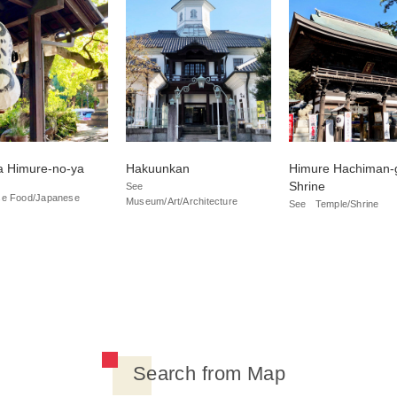
a Himure-no-ya
Hakuunkan
Himure Hachiman-
Shrine
See
e Food/Japanese
Museum/Art/Architecture
See
Temple/Shrine
Search from Map