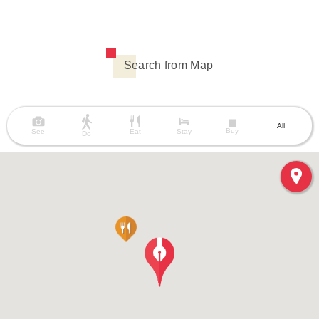
Search from Map
All
Buy
See
Eat
Stay
Do