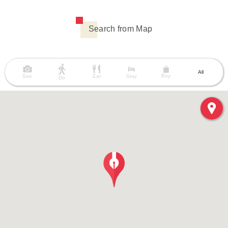
Search from Map
All
Buy
See
Eat
Stay
Do