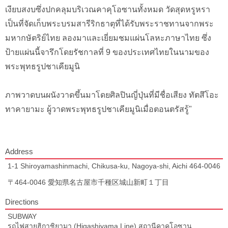
เงียบสงบซึ่งปกคลุมบริเวณคาคุโอซานทั้งหมด วัดสุดหรูหรา
เป็นที่จัดเก็บพระบรมสารีริกธาตุที่ได้รับพระราชทานจากพระ
มหากษัตริย์ไทย ลองมาและเยี่ยมชมแผ่นโลหะภาษาไทย ซึ่ง
ป้ายแผ่นนี้จารึกโดยรัชกาลที่ 9 ของประเทศไทยในนามของ
พระพุทธรูปชาเคียมูนิ
ภาพวาดบนผนังวาดขึ้นมาโดยศิลปินญี่ปุ่นที่มีชื่อเสียง ทัตสึโอะ
ทาคายามะ ผู้วาดพระพุทธรูปชาเคียมูนิเมื่อตอนตรัสรู้"
Address
1-1 Shiroyamashinmachi, Chikusa-ku, Nagoya-shi, Aichi 464-0046
〒464-0046 愛知県名古屋市千種区城山新町１丁目
Directions
SUBWAY
รถไฟสายฮิกาชิยามา (Higashiyama Line) สถานีคาคุโอซาน