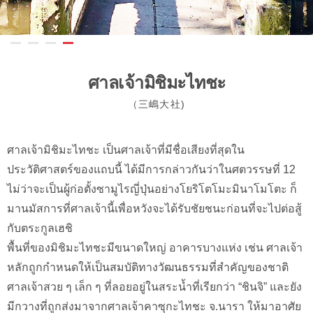
ศาลเจ้ามิชิมะไทชะ
（三嶋大社)
ศาลเจ้ามิชิมะไทชะ เป็นศาลเจ้าที่มีชื่อเสียงที่สุดใน
ประวัติศาสตร์ของแถบนี้ ได้มีการกล่าวกันว่าในศตวรรษที่ 12
ไม่ว่าจะเป็นผู้ก่อตั้งซามูไรญี่ปุ่นอย่างโยริโตโมะมินาโมโตะ ก็
มานมัสการที่ศาลเจ้านี้เพื่อหวังจะได้รับชัยชนะก่อนที่จะไปต่อสู้
กับตระกูลเฮชิ
พื้นที่ของมิชิมะไทชะมีขนาดใหญ่ อาคารบางแห่ง เช่น ศาลเจ้า
หลักถูกกำหนดให้เป็นสมบัติทางวัฒนธรรมที่สำคัญของชาติ
ศาลเจ้าสวย ๆ เล็ก ๆ ที่ลอยอยู่ในสระน้ำที่เรียกว่า “ชินจิ” และยัง
มีกวางที่ถูกส่งมาจากศาลเจ้าคาซุกะไทชะ จ.นารา ให้มาอาศัย