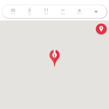
All
Buy
See
Eat
Stay
Do