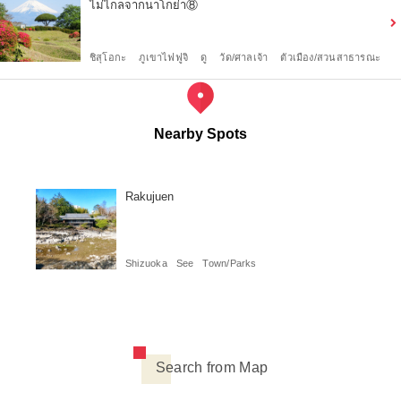
ไม่ไกลจากนาโกย่า⑧
ชิสุโอกะ
ภูเขาไฟฟูจิ
ดู
วัด/ศาลเจ้า
ตัวเมือง/สวนสาธารณะ
Nearby Spots
Rakujuen
Shizuoka
See
Town/Parks
Search from Map