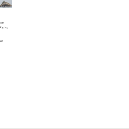
ine
Parks
se