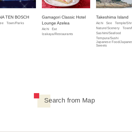
NA TEN BOSCH
Gamagori Classic Hotel
Takeshima Island
Lounge Azelea
ee
Town/Parks
Aichi
See
Temple/Shr
Nature/Scenery
Town/
Aichi
Eat
Sashimi/Seafood
Izakaya/Restaurants
Tempura/Sushi
Japanese Food/Japane
Sweets
Search from Map