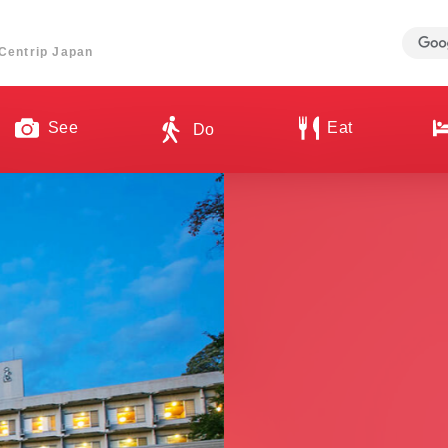
ี่ Centrip Japan
See
Eat
Do