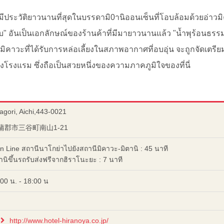
่มีประวัติยาวนานที่สุดในบรรดามิ0านิออนเซ็นที่โอบล้อมด้วยอ่าว
" อันเป็นเอกลักษณ์ของร้านค้าที่มีมายาวนานแล้ว "น้ำพุร้อนธรร
ิคาวะที่ได้รับการหล่อเลี้ยงในสภาพอากาศที่อบอุ่น จะถูกจัดเตร
งโรงแรม ซึ่งถือเป็นสวยหนึ่งของความภาคภูมิใจของที่นี่
gori, Aichi,443-0021
県蒲郡市三谷町南山1-21
 Line สถานีนาโกย่าไปยังสถานีมิคาวะ-มิตานิ : 45 นาที
นิขึ้นรถรับส่งฟรีจากฮิราโนะยะ : 7 นาที
00 น. - 18:00 น
http://www.hotel-hiranoya.co.jp/