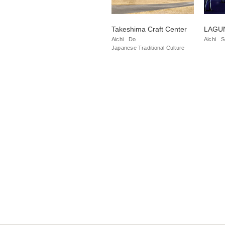
Takeshima Craft Center
LAGU
Aichi
Do
Aichi
S
Japanese Traditional Culture