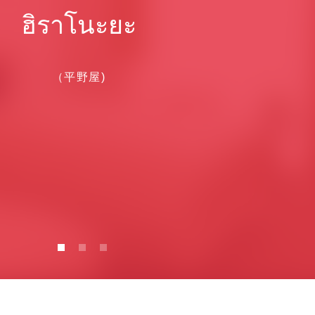
ฮิราโนะยะ
（平野屋)