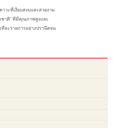
มิคาวะที่เงียบสงบและสวยงาม
มชาติ" ทีมีคุณภาพสูงและ
ียมทีละรายการอย่างปรานีตจน