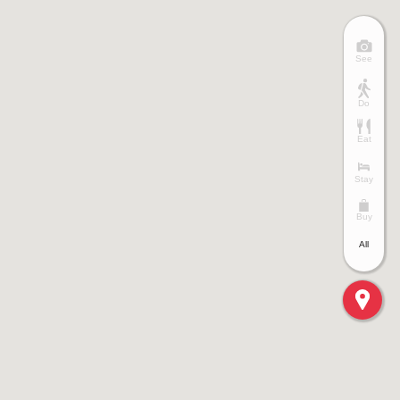
See
Do
Eat
Stay
Buy
All