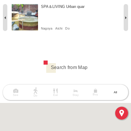
SPA＆LIVING Urban quar
Nagoya
Aichi
Do
Search from Map
All
Buy
See
Eat
Stay
Do