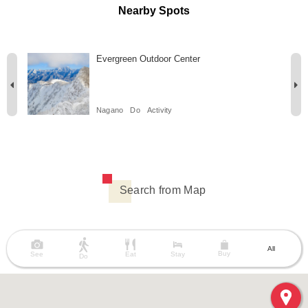
Nearby Spots
Evergreen Outdoor Center
Nagano
Do
Activity
Search from Map
All
Buy
See
Eat
Stay
Do