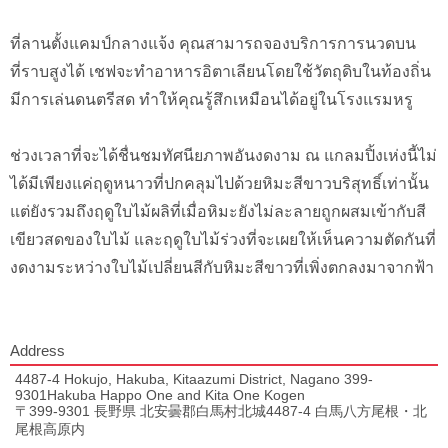
ที่ลานตั้งแคมป์กลางแจ้ง คุณสามารถจองบริการการนวดบน
ที่ราบสูงได้ เชฟจะทำอาหารอิตาเลียนโดยใช้วัตถุดิบในท้องถิ่น
มีการเล่นดนตรีสด ทำให้คุณรู้สึกเหมือนได้อยู่ในโรงแรมหรู
ช่วงเวลาที่จะได้ชื่นชมทัศนียภาพอันงดงาม ณ แกลมปิ้งเห่งนี้ไม่
ได้มีเพียงแค่ฤดูหนาวที่ปกคลุมไปด้วยหิมะสีขาวบริสุทธิ์เท่านั้น
แต่ยังรวมถึงฤดูใบไม้ผลิที่เมื่อหิมะยังไม่ละลายถูกผสมเข้ากับสี
เขียวสดของใบไม้ และฤดูใบไม้ร่วงที่จะเผยให้เห็นความตัดกันที่
งดงามระหว่างใบไม้เปลี่ยนสีกับหิมะสีขาวที่เพิ่งตกลงมาจากฟ้า
Address
4487-4 Hokujo, Hakuba, Kitaazumi District, Nagano 399-
9301Hakuba Happo One and Kita One Kogen
〒399-9301 長野県 北安曇郡白馬村北城4487-4 白馬八方尾根・北
尾根高原内