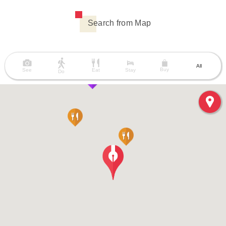
Search from Map
All
Buy
See
Eat
Stay
Do