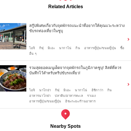
Related Articles
สกู๊ปพิเศษเกี่ยวกับจุดพักรถแนะนำที่อยากให้คุณแวะระหว่าง
ขับรถท่องเที่ยวในชูบุ
ไอจิ
กิฟุ
มิเอะ
นากาโน่
กิน
อาหารญี่ปุ่น/ขนมญี่ปุ่น
ซื้อ
อื่น ๆ
รวมสุดยอดเมนูเด็ดจากจุดพักรถในภูมิภาคชูบุ! ลิสต์ที่ควร
บันทึกไว้สำหรับทริปขับรถเที่ยว!
ไอจิ
นาโกย่า
กิฟุ
มิเอะ
นากาโน่
อิชิกาว่า
กิน
อาหารนาโกย่า
ปลาดิบ/อาหารทะเล
ราเมง
อาหารญี่ปุ่น/ขนมญี่ปุ่น
อิซะกะยะ/ร้านอาหาร
Nearby Spots