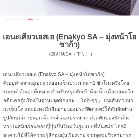
เอนะเคียวเอสเอ (Enakyo SA – มุ่งหน้าโอ
ซาก้า)
（恵那峡SA（下り）)
เอนะเคียวเอสเอ (Enakyo SA – มุ่งหน้าโอซาก้า)
ตั้งอยู่ห่างจากอุเอะสุวะออนเซ็นประมาณ ๆ1 ชั่วโมงครึ่งโดย
รถยนต์ เป็นจุดที่เหมาะสำหรับหยุดพักเข้าห้องน้ำ เมืองเอนะใน
อดีตเคยรุ่งเรืองในฐานะจุดพักแรม 「โออิ-จุกุ」 บนเส้นทางนา
กะเซ็นโด และยังคงมีกลิ่นอายของประวัติศาสตร์ให้สัมผัสผ่าน
รูปลักษณ์ภายนอก มีการจำลองบรรยากาศจุดพักของนักเดิน
ทางในสมัยก่อนของญี่ปุ่นขึ้นใหม่ในรูปแบบที่ทันสมัย โดยมี
อาคารไม้ที่ให้ความรู้สึกอบอุ่นเรียงราย จากจุดชมวิวสามารถ