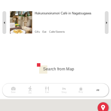
Hukurounoirumori Café in Nagatsugawa
ts
Gifu
Eat
Cafe/Sweets
Search from Map
All
Buy
See
Eat
Stay
Do