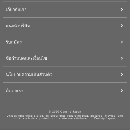
เกี่ยวกับเรา
แนะนำบริษัท
รับสมัคร
ข้อกำหนดและเงื่อนไข
นโยบายความเป็นส่วนตัว
ติดต่อเรา
© 2020 Centrip Japan
Unless otherwise stated, all copyrights regarding text, pictures, movies, and
other such data posted on this site are attributed to Centrip Japan.