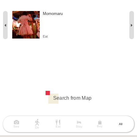
Momomaru
Eat
Search from Map
All
Buy
See
Eat
Stay
Do