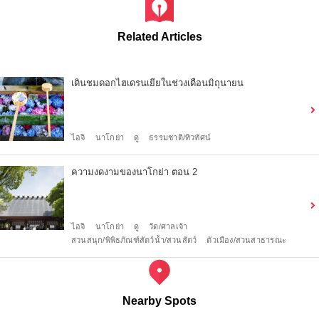
Related Articles
เดินชมดอกไฮเดรนเยียในช่วงเดือนมิถุนายน
ไอจิ
นาโกย่า
ดู
ธรรมชาติ/ทิวทัศน์
ความงดงามของนาโกย่า ตอน 2
ไอจิ
นาโกย่า
ดู
วัด/ศาลเจ้า
สวนสนุก/พิพิธภัณฑ์สัตว์น้ำ/สวนสัตว์
ตัวเมือง/สวนสาธารณะ
Nearby Spots