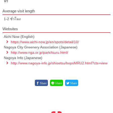
ฟรี
Average visit length
1-2 ชั่วโมง
Websites
Aichi Now (English)
https://www.aichi-now.jp/en/spots/detail/10/
Nagoya City Greenery Association (Japanese)
http://www.nga.or.jp/park/tsuru.html/
Nagoya Info (Japanese)
http://www.nagoya-info.jp/shisetsu/bopsMRU2.html?cts=view
Share
Share
Share