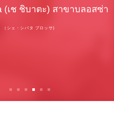
a (เช ชิบาตะ) สาขาบลอสซ่า
（シェ・シバタ ブロッサ)