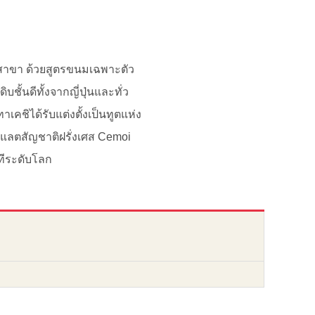
0 สาขา ด้วยสูตรขนมเฉพาะตัว
้นดีทั้งจากญี่ปุ่นและทั่ว
คชิได้รับแต่งตั้งเป็นทูตแห่ง
กแลตสัญชาติฝรั่งเศส Cemoi
ทีระดับโลก