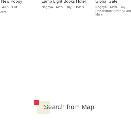
e New Poppy
Lamp Light Books Hotel
Global Gate
Aichi
Eat
Nagoya
Aichi
Buy
Hotels
Nagoya
Aichi
Buy
Department Stores/Fas
eets
Malls
Search from Map