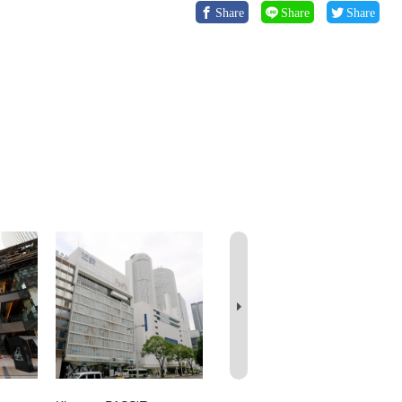
Share
Share
Share