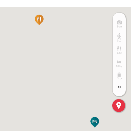
See
Do
Eat
Stay
Buy
All