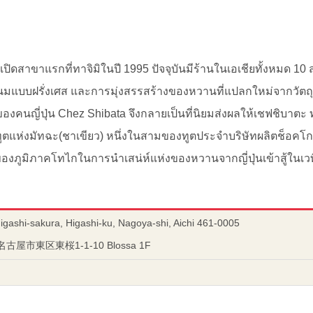
เปิดสาขาแรกที่ทาจิมิในปี 1995 ปัจจุบันมีร้านในเอเชียทั้งหมด 1
บบฝรั่งเศส และการมุ่งสรรสร้างของหวานที่แปลกใหม่จากวัตถุดิบชั
นญี่ปุ่น Chez Shibata จึงกลายเป็นที่นิยมส่งผลให้เชฟชิบาตะ ทาเ
 ทูตแห่งมัทฉะ(ชาเขียว) หนึ่งในสามของทูตประจำบริษัทผลิตช็อคโ
นของภูมิภาคโทไกในการนำเสน่ห์แห่งของหวานจากญี่ปุ่นเข้าสู้ในเว
igashi-sakura, Higashi-ku, Nagoya-shi, Aichi 461-0005
名古屋市東区東桜1-1-10 Blossa 1F