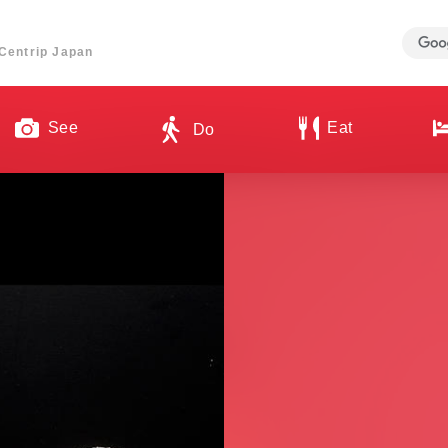
ี่ Centrip Japan
See
Eat
Do