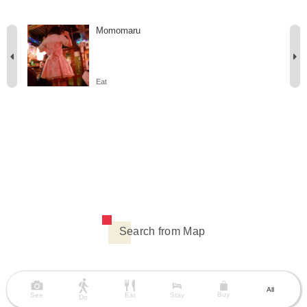
Momomaru
Eat
Search from Map
All
Buy
See
Eat
Stay
Do