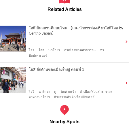
Related Articles
โอสึเป็นสถานที่แบบไหน 【แนะนำการท่องเที่ยวโอสึโดย by
Centrip Japan】
ไอจิ
โอสึ
นาโกย่า
ตัวเมือง/สวนสาธารณะ
ทำ
ป็อปเคาเจอร์
โอสึ อีกด้านของเมืองใหญ่ ตอนที่ 1
ไอจิ
นาโกย่า
ดู
วัด/ศาลเจ้า
ตัวเมือง/สวนสาธารณะ
อาหารนาโกย่า
ห้างสรรพสินค้า/ช็อปปิงมอลล์
Nearby Spots