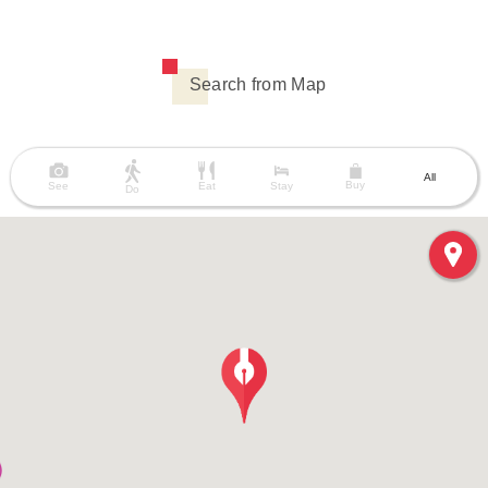
Search from Map
All
Buy
See
Eat
Stay
Do