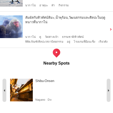
นากาโน่
ฮาคุบะ
ทำ
กิจกรรม
สัมผัสกับทิวทัศน์หิมะ,น้ำพุร้อน,วัฒนธรรมและศิลปะในฤดู
หนาวที่นากาโน่
นากาโน่
ดู
วัด/ศาลเจ้า
ธรรมชาติ/ทิวทัศน์
พิพิธภัณฑ์/ศิลปะ/สถาปัตยกรรม
อยู่
โรงแรมที่มีอนเซ็ง
เรียวคัง
Nearby Spots
Shibu-Onsen
Nagano
Do