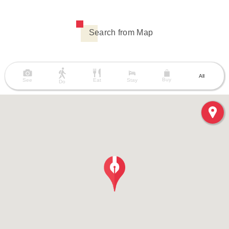
Search from Map
All
Buy
See
Eat
Stay
Do