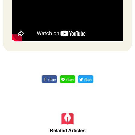
Share
Share
Share
Related Articles