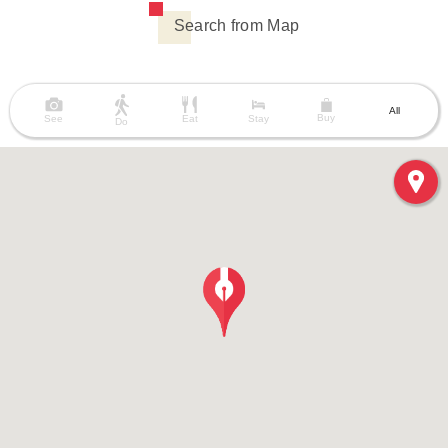
Search from Map
All
Buy
See
Eat
Stay
Do