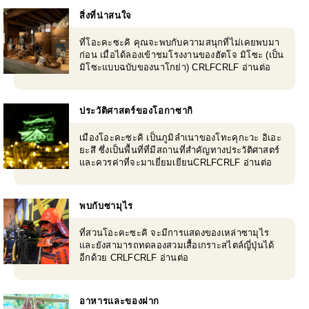
สิ่งที่น่าสนใจ
ที่โอะคะซะคิ คุณจะพบกับความสนุกที่ไม่เคยพบมา
ก่อน เมื่อได้ลองเข้าชมโรงงานของฮัตโจ มิโซะ (เป็น
มิโซะแบบฉบับของนาโกย่า) CRLFCRLF อ่านต่อ
ประวัติศาสตร์ของโอกาซากิ
เมืองโอะคะซะคิ เป็นภูมิลำเนาของโทะคุกะวะ อิเอะ
ยะสึ ซึ่งเป็นพื้นที่ที่มีสถานที่สำคัญทางประวัติศาสตร์
และควรค่าที่จะมาเยี่ยมเยียนCRLFCRLF อ่านต่อ
พบกับซามุไร
ที่สวนโอะคะซะคิ จะมีการแสดงของเหล่าซามุไร
และยังสามารถทดลองสวมเสื้อเกราะสไตล์ญี่ปุ่นได้
อีกด้วย CRLFCRLF อ่านต่อ
อาหารและของฝาก