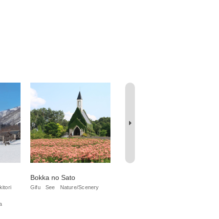
Bokka no Sato
Hana no Eki, Hirugano
Or
Plateau
itori
Gifu
See
Nature/Scenery
Gifu
Nature/Scenery
Do
a