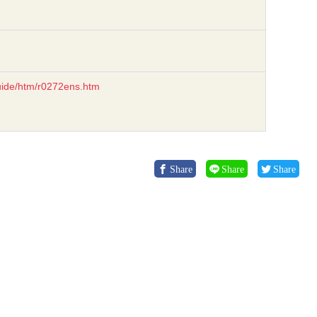
uide/htm/r0272ens.htm
Share
Share
Share