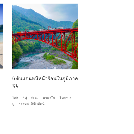
6 ดินแดนหนีหน้าร้อนในภูมิภาค
ชูบุ
ไอจิ
กิฟุ
มิเอะ
นากาโน่
โทยาม่า
ดู
ธรรมชาติ/ทิวทัศน์