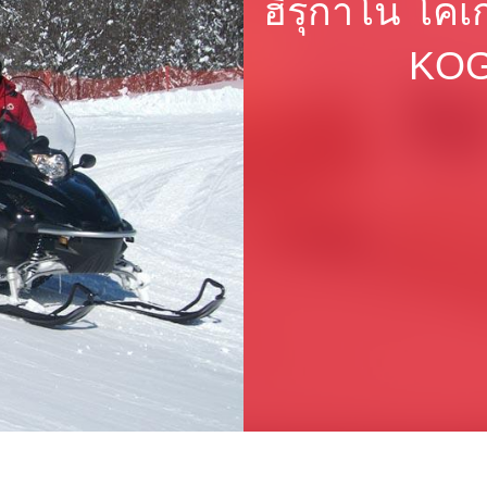
ฮิรุกาโน โค
KOG