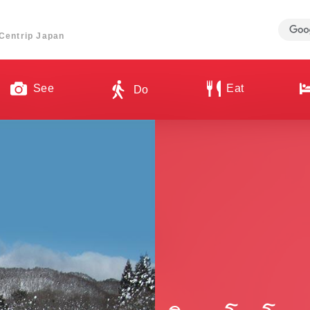
ี่ Centrip Japan
See
Eat
Do