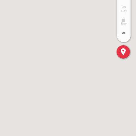
Stay
Buy
All