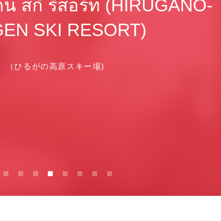
เกน สกี รีสอร์ท (HIRUGANO-
EN SKI RESORT)
（ひるがの高原スキー場)