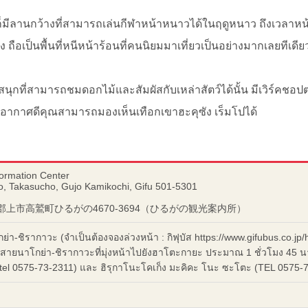
็มีลานกว้างที่สามารถเล่นกีฬาหน้าหนาวได้ในฤดูหนาว ถึงเวลาหน
ก็ง ถือเป็นพื้นที่หนีหน้าร้อนที่คนนิยมมาเที่ยวเป็นอย่างมากเลยทีเดีย
ุกที่สามารถชมดอกไม้และสัมผัสกับเหล่าสัตว์ได้นั้น มีเวิร์คชอปต่
ี่อากาศดีคุณสามารถมองเห็นเทือกเขาฮะคุซัง เร็มโปได้
formation Center
, Takasucho, Gujo Kamikochi, Gifu 501-5301
阜県郡上市高鷲町ひるがの4670-3694（ひるがの観光案内所）
กย่า-ชิรากาวะ (จำเป็นต้องจองล่วงหน้า : กิฟุบัส https://www.gifubus.co.
ัสสายนาโกย่า-ชิรากาวะที่มุ่งหน้าไปยังฮาโตะกายะ ประมาณ 1 ชั่วโมง 45 น
(tel 0575-73-2311) และ ฮิรุกาโนะโคเก็ง มะคิคะ โนะ ซะโตะ (TEL 0575-73-2