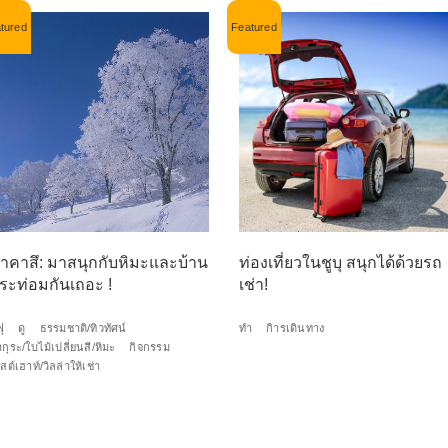
าคาสึ: มาสนุกกับหิมะและบ้าน
ท่องเที่ยวในชูบุ สนุกได้ด้วยรถ
ระท่อมกันเถอะ !
เช่า!
ฟุ
ดู
ธรรมชาติ/ทิวทัศน์
ทำ
กิารเดินทาง
กุระ/ใบไม้เปลี่ยนสี/หิมะ
กิจกรรม
สต์เฮาท์/วิลล่าให้เช่า