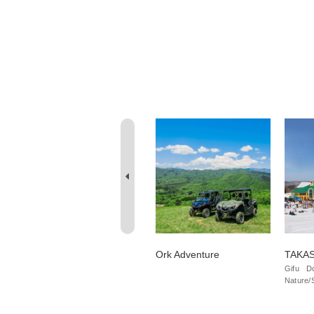
Hana no Eki, Hirugano
Ork Adventure
TAKA
Plateau
Gifu
D
Nature/
Gifu
Nature/Scenery
Do