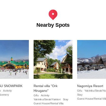
Nearby Spots
SU SNOWPARK
Rental villa "Ork
Nagomiya Resort
Hirugano"
o
Activity
Gifu
Yakiniku/Steak/Yak
Scenery
Stay
Gifu
Activity
Guest House/Rental Vill
Yakiniku/Steak/Yakitori
Stay
Guest House/Rental Villa