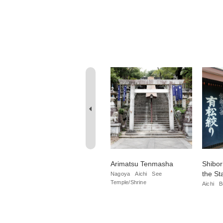
DASENKAdian·KURA
Arimatsu Tenmasha
Shibor
i
the St
Aichi
Nagoya
Cafe/Sweets
Nagoya
Aichi
See
Temple/Shrine
Aichi
B