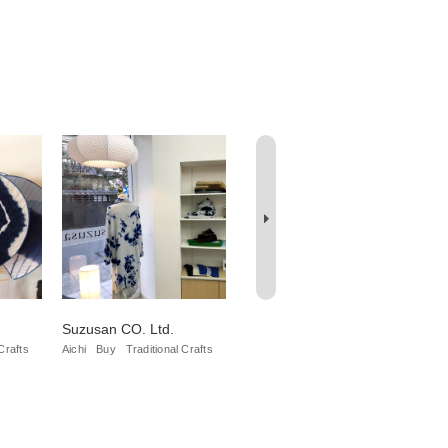
Suzusan CO. Ltd.
Takeda-kahei-shouten
Ig
CO. Ltd.
Crafts
Aichi
Buy
Traditional Crafts
Aic
Aichi
Buy
Traditional Crafts