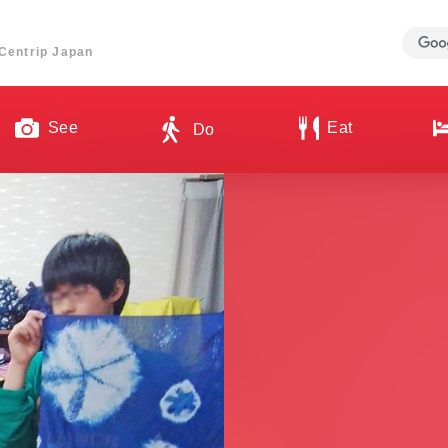
ี่ Centrip Japan
See
Eat
Do