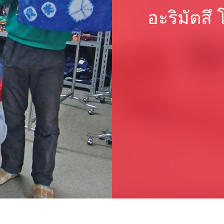
อะริมัตสึ