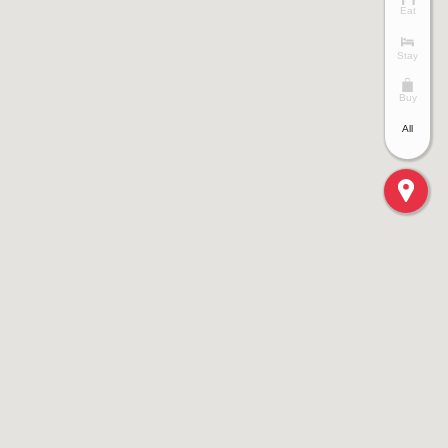
Eat
Stay
Buy
All