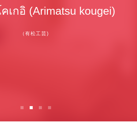
 โคเกอิ (Arimatsu kougei)
（有松工芸)