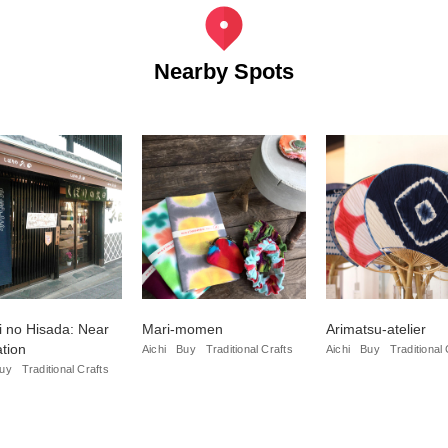
Nearby Spots
i no Hisada: Near
Mari-momen
Arimatsu-atelier
ation
Aichi
Buy
Traditional Crafts
Aichi
Buy
Traditional 
uy
Traditional Crafts