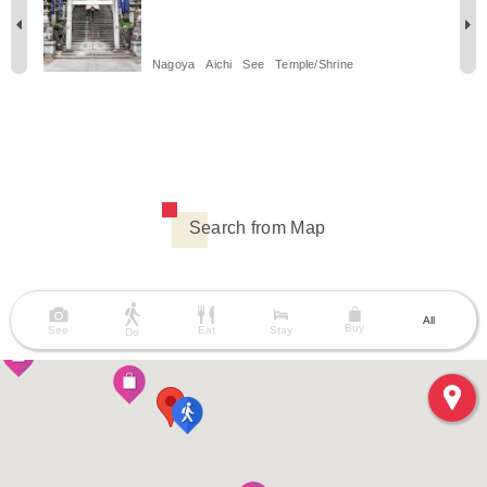
Nagoya
Aichi
See
Temple/Shrine
Search from Map
All
Buy
See
Eat
Stay
Do