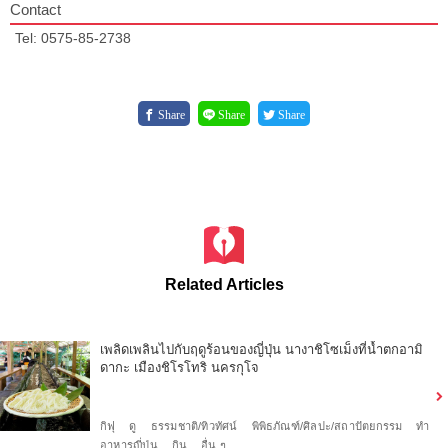
Contact
Tel: 0575-85-2738
Share
Share
Share
Related Articles
เพลิดเพลินไปกับฤดูร้อนของญี่ปุ่น นางาชิโซเม็งที่น้ำตกอามิ
ดากะ เมืองชิโรโทริ นครกุโจ
กิฟุ
ดู
ธรรมชาติ/ทิวทัศน์
พิพิธภัณฑ์/ศิลปะ/สถาปัตยกรรม
ทำ
อาหารญี่ปุ่น
กิน
อื่น ๆ