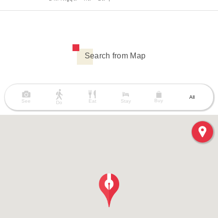
Search from Map
All
Buy
See
Eat
Stay
Do