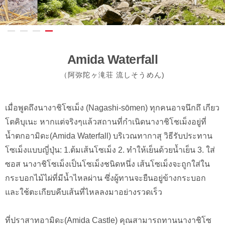
Amida Waterfall
（阿弥陀ヶ滝荘 流しそうめん)
เมื่อพูดถึงนางาชิโซเม็ง (Nagashi-sōmen) ทุกคนอาจนึกถึ เกียว
โตคิบุเนะ หากแต่จริงๆแล้วสถานที่กำเนิดนางาชิโชเม็งอยู่ที่
น้ำตกอามิดะ(Amida Waterfall) บริเวณทากาสุ วิธีรับประทาน
โซเม็งแบบญี่ปุ่น: 1.ต้มเส้นโซเม็ง 2. ทำให้เย็นด้วยน้ำเย็น 3. ใส่
ซอส นางาชิโซเม็งเป็นโซเม็งชนิดหนึ่ง เส้นโซเม็งจะถูกใส่ใน
กระบอกไม้ไผ่ที่มีน้ำไหลผ่าน ซึ่งผู้ทานจะยืนอยู่ข้างกระบอก
และใช้ตะเกียบคีบเส้นที่ไหลลงมาอย่างรวดเร็ว
ที่ปราสาทอามิดะ(Amida Castle) คุณสามารถทานนางาชิโซ