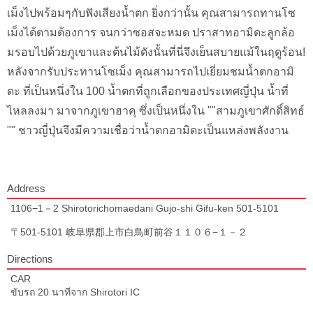
เม็งไปพร้อมๆกับฟังเสียงน้ำตก ยิ่งกว่านั้น คุณสามารถทานโซ
เม็งได้ตามต้องการ จนกว่าซอสจะหมด ปราสาทอามิดะลูกล้อ
มรอบไปด้วยภูเขาและต้นไม้ดังนั้นที่นี่จึงเย็นสบายแม้ในฤดูร้อน!
หลังจากรับประทานโซเม็ง คุณสามารถไปเยี่ยมชมน้ำตกอามิ
ดะ ที่เป็นหนึ่งใน 100 น้ำตกที่ถูกเลือกของประเทศญี่ปุ่น น้ำที่
ไหลลงมา มาจากภูเขาฮาคุ ซึ่งเป็นหนึ่งใน ""สามภูเขาศักดิ์สิทธ์
"" ชาวญี่ปุ่นจึงมีความเชื่อว่าน้ำตกอามิดะเป็นแหล่งพลังงาน
Address
1106−1－2 Shirotorichomaedani Gujo-shi Gifu-ken 501-5101
〒501-5101 岐阜県郡上市白鳥町前谷１１０６−１－２
Directions
CAR
ขับรถ 20 นาทีจาก Shirotori IC