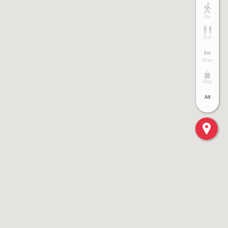
Do
Eat
Stay
Buy
All