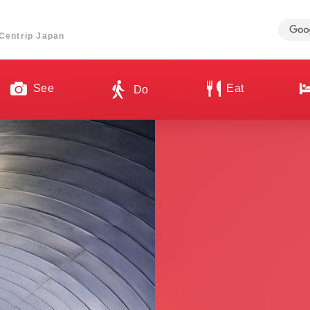
ี่ Centrip Japan
See
Eat
Do