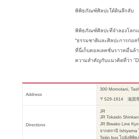
พิพิธภัณฑ์ศิลปะใต้ดินลึกลับ
พิพิธภัณฑ์ศิลปะที่จำลองโลกแห
“ธรรมชาติและศิลปะการก่อสร
ที่นี่เก็บคอลเลคชั่นราวหมื่นล
ความสำคัญกับแนวคิดที่ว่า "Del
300 Momotani, Tash
Address
〒529-1814 滋
JR
JR Tokaido Shinka
JR Biwako Line Kyo
Directions
จากสถานี Ishiyama 
Teijin bus ไปยังพิ