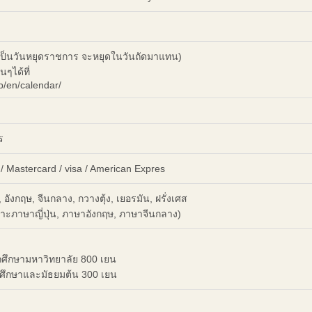
้าเป็นวันหยุดราชการ จะหยุดในวันถัดมาแทน)
นๆได้ที่
p/en/calendar/
ร
 Mastercard / visa / American Expres
น, อังกฤษ, จีนกลาง, กวางตุ้ง, เยอรมัน, ฝรั่งเศส
าะภาษาญี่ปุ่น, ภาษาอังกฤษ, ภาษาจีนกลาง)
กศึกษามหาวิทยาลัย 800 เยน
ศึกษาและมัธยมต้น 300 เยน