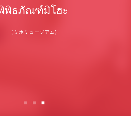
พิพิธภัณฑ์มิโฮะ
（ミホミュージアム)