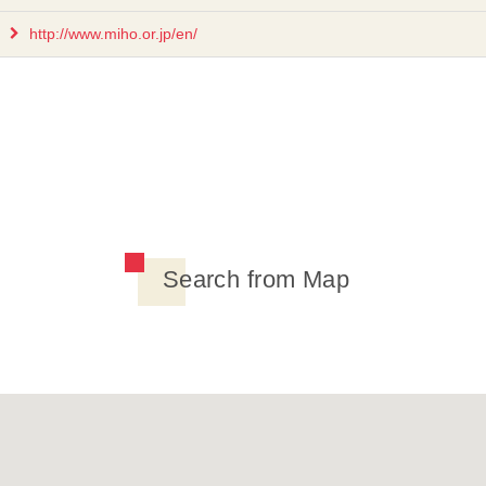
http://www.miho.or.jp/en/
Search from Map