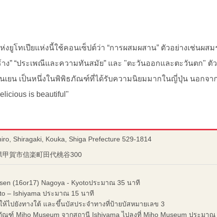
่งยูโทเปียแห่งนี้ใช้คอนเซ็ปต์ว่า “การผสมผสาน” ตัวอย่างเช่นผสม
้าง” “ประเพณีและความทันสมัย” และ "ตะวันออกและตะวันตก" ต
้านเยน เป็นหนึ่งในพิพิธภัณฑ์ที่ได้รับความนิยมมากในญี่ปุ่น นอกจากน
icious is beautiful"
iro, Shiragaki, Kouka, Shiga Prefecture 529-1814
賀県甲賀市信楽町田代桃谷300
nsen (16or17) Nagoya - Kyotoประมาณ 35 นาที
to – Ishiyama ประมาณ 15 นาที
ให้ไปยังทางใต้ และขึ้นบัสประจำทางที่ป้ายบัสหมายเลข 3
พิธภัณฑ์ Miho Museum จากสถานี Ishiyama ไปลงที่ Miho Museum ประมาณ