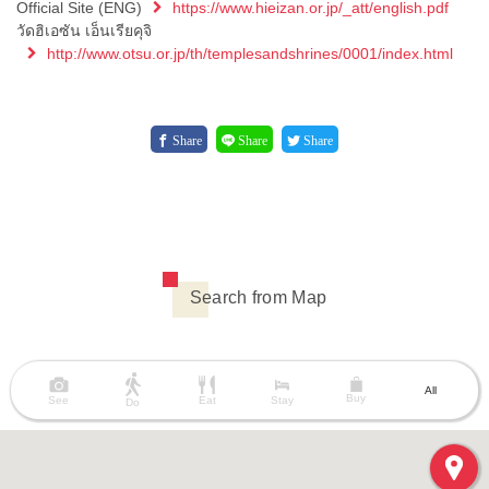
Official Site (ENG)
https://www.hieizan.or.jp/_att/english.pdf
วัดฮิเอซัน เอ็นเรียคุจิ
http://www.otsu.or.jp/th/templesandshrines/0001/index.html
Share
Share
Share
Search from Map
All
Buy
See
Eat
Stay
Do