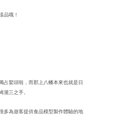
樣品哦！
獨占鰲頭啦，而郡上八幡本來也就是日
崎瀧三之手。
很多為遊客提供食品模型製作體驗的地