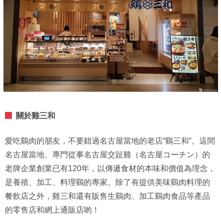
關於雞三和
愛吃鷄肉的朋友，不要錯過名古屋當地的老店“鷄三和”。這間
名古屋當地、專門從事名古屋交趾雞（名古屋コーチン）的
老牌企業創業已有120年，以傳遞食材的本味和價值為理念，
是養殖、加工、料理鷄的專家。除了有提供美味鷄肉料理的
餐飲店之外，雞三和還有販售生鷄肉、加工鷄肉食品等產品
的零售店和網上通販店喲！