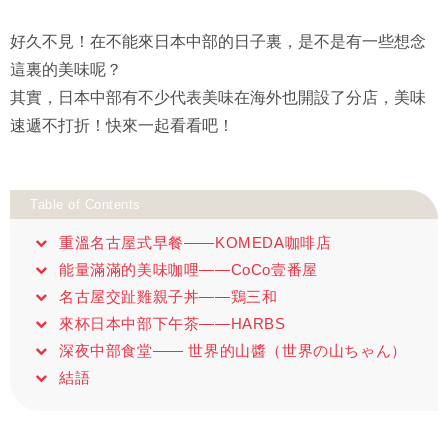
好久不見！在不能來日本中部的日子裏，是不是有一些想念
這裏的美味呢？
其實，日本中部有不少代表美味在海外也開設了分店，美味
速遞不打折！快來一起看看吧！
Table of Contents
重溫名古屋式早餐——KOMEDA咖啡店
能量滿滿的美味咖哩——CoCo壹番屋
名古屋交趾雞親子丼——鶏三和
來杯日本中部下午茶——HARBS
深夜中部食堂—— 世界的山醬（世界の山ちゃん）
結語