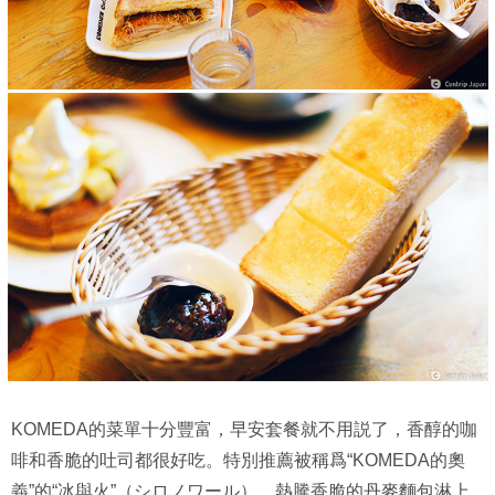
KOMEDA的菜單十分豐富，早安套餐就不用説了，香醇的咖
啡和香脆的吐司都很好吃。特別推薦被稱爲“KOMEDA的奧
義”的“冰與火”（シロノワール），熱騰香脆的丹麥麵包淋上