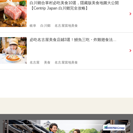
白川鄉合掌村必吃美食10選，隱藏版美食地圖大公開
【Centrip Japan 白川鄉完全攻略】
岐阜
白川鄉
名古屋當地美食
必吃名古屋美食店鋪3選！鰻魚三吃・炸雞翅食法...
名古屋
美食
名古屋當地美食