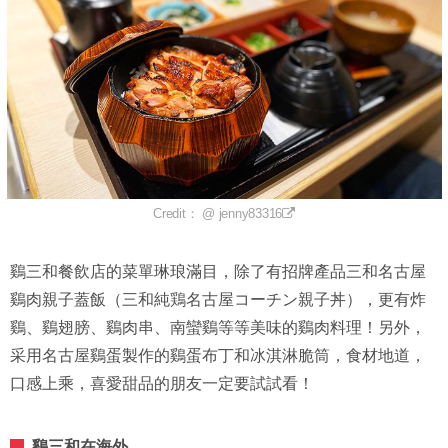
Credit： @ jenny83316
鷄三和餐飲店的菜單琳琅滿目，除了有招牌產品三和名古屋
鷄肉親子蓋飯（三和純鶏名古屋コーチン親子丼），更有炸
鷄、鷄翅膀、鷄肉串、南蠻鷄等等美味的鷄肉料理！另外，
采用名古屋鷄蛋製作的鷄蛋布丁和冰淇淋脆筒，食材地道，
口感上乘，喜愛甜品的朋友一定要試試看！
鷄三和在海外