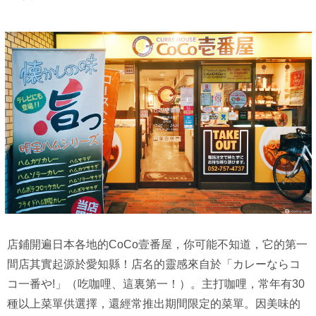
店鋪開遍日本各地的CoCo壹番屋，你可能不知道，它的第一
間店其實起源於愛知縣！店名的靈感來自於「カレーならコ
コ一番や!」（吃咖哩、這裏第一！）。主打咖哩，常年有30
種以上菜單供選擇，還經常推出期間限定的菜單。因美味的