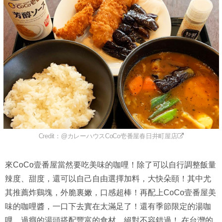
Credit：@カレーハウスCoCo壱番屋春日井町屋店
來CoCo壹番屋當然要吃美味的咖哩！除了可以自行調整飯量
辣度、甜度，還可以自己自由選擇加料，大快朵頤！其中尤
其推薦炸鷄塊，外脆裏嫩，口感超棒！再配上CoCo壹番屋美
味的咖哩醬，一口下去實在太滿足了！還有季節限定的湯咖
哩，過癮的湯頭搭配豐富的食材，絕對不容錯過！ 在台灣的