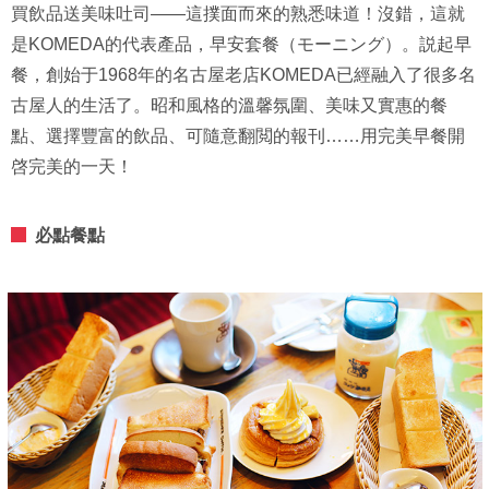
買飲品送美味吐司——這撲面而來的熟悉味道！沒錯，這就
是KOMEDA的代表產品，早安套餐（モーニング）。説起早
餐，創始于1968年的名古屋老店KOMEDA已經融入了很多名
古屋人的生活了。昭和風格的溫馨氛圍、美味又實惠的餐
點、選擇豐富的飲品、可隨意翻閲的報刊……用完美早餐開
啓完美的一天！
必點餐點