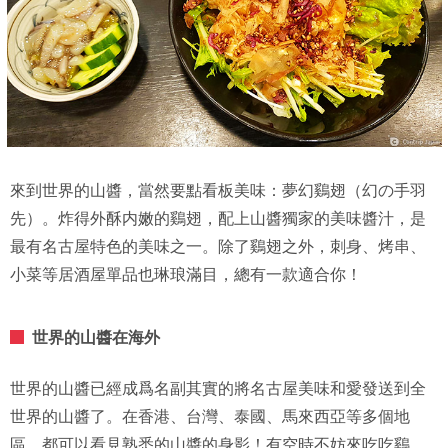
來到世界的山醬，當然要點看板美味：夢幻鷄翅（幻の手羽
先）。炸得外酥内嫩的鷄翅，配上山醬獨家的美味醬汁，是
最有名古屋特色的美味之一。除了鷄翅之外，刺身、烤串、
小菜等居酒屋單品也琳琅滿目，總有一款適合你！
世界的山醬在海外
世界的山醬已經成爲名副其實的將名古屋美味和愛發送到全
世界的山醬了。在香港、台灣、泰國、馬來西亞等多個地
區，都可以看見熟悉的山醬的身影！有空時不妨來吃吃鷄