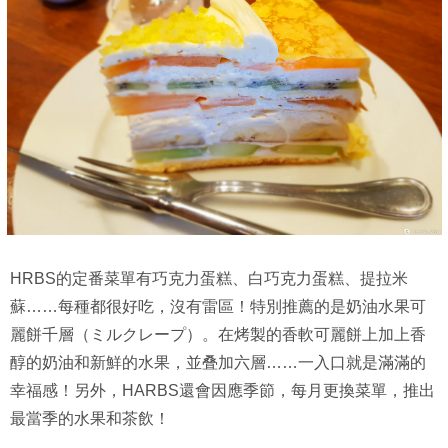
HRBS的定番菜單有巧克力蛋糕、白巧克力蛋糕、提拉米
蘇……每種都很好吃，沒有雷區！特別推薦的是奶油水果可
麗餅千層（ミルクレープ）。在烤製的香軟可麗餅上加上香
醇的奶油和新鮮的水果，並叠加六層……一入口就是滿滿的
幸福感！另外，HARBS還會因應季節，每月更換菜單，推出
最當季的水果和茶飲！