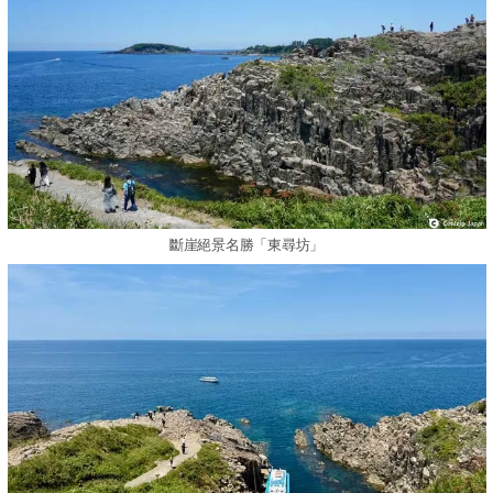
斷崖絕景名勝「東尋坊」