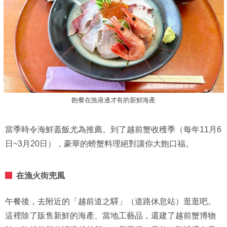
飽餐在漁港邊才有的新鮮海產
當季時令海鮮蓋飯尤為推薦。到了越前蟹收穫季（每年11月6
日~3月20日），豪華的螃蟹料理絕對讓你大飽口福。
在漁火街兜風
午餐後，去附近的「越前道之驛」（道路休息站）逛逛吧。
這裡除了販售新鮮的海產、當地工藝品，還建了越前蟹博物