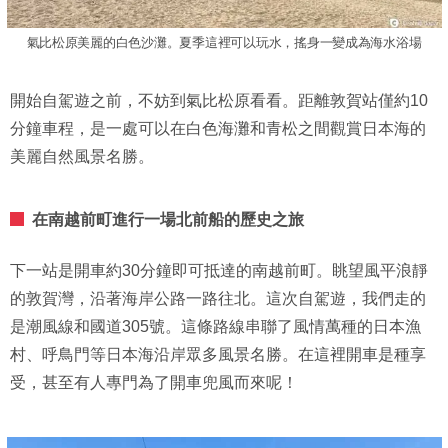
氣比松原美麗的白色沙灘。夏季這裡可以玩水，搖身一變成為海水浴場
開始自駕遊之前，不妨到氣比松原看看。距離敦賀站僅約10
分鐘車程，是一處可以在白色海灘和青松之間觀賞日本海的
美麗自然風景名勝。
在南越前町進行一場北前船的歷史之旅
下一站是開車約30分鐘即可抵達的南越前町。眺望風平浪靜
的敦賀灣，沿著海岸公路一路往北。這次自駕遊，我們走的
是潮風線和國道305號。這條路線串聯了風情萬種的日本漁
村、呼鳥門等日本海沿岸眾多風景名勝。在這裡開車是種享
受，甚至有人專門為了開車兜風而來呢！