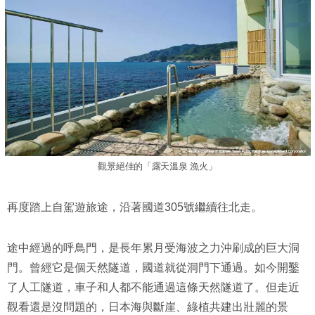
觀景絕佳的「露天溫泉 漁火」
再度踏上自駕遊旅途，沿著國道305號繼續往北走。
途中經過的呼鳥門，是長年累月受海波之力沖刷成的巨大洞
門。曾經它是個天然隧道，國道就從洞門下通過。如今開鑿
了人工隧道，車子和人都不能通過這條天然隧道了。但走近
觀看還是沒問題的，日本海與斷崖、綠植共建出壯麗的景