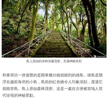
島上原始的深林深邃茂密，充滿神秘色彩
和東尋坊一併遊覽的是開車幾分鐘就能到的雄島。雄島是懸
浮在越前海岸的小島，島前的紅色橋令人印象深刻，渡過它
就能登島。島上原始森林茂密。這是一處自古便被當地人世
代珍視的神秘景點。