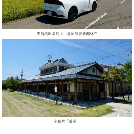
美麗的田園對面，蘆原溫泉旅館林立
泡腳的「蘆湯」