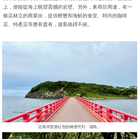
上，便能從海上眺望震撼的岩壁。另外，東尋坊周邊，有一
條店林立的商業街，提供螃蟹和海鮮的食堂、時尚的咖啡
店、特產店等應有盡有，遊客絡繹不絕。
沿海岸渡過紅色的橋便可到「雄島」