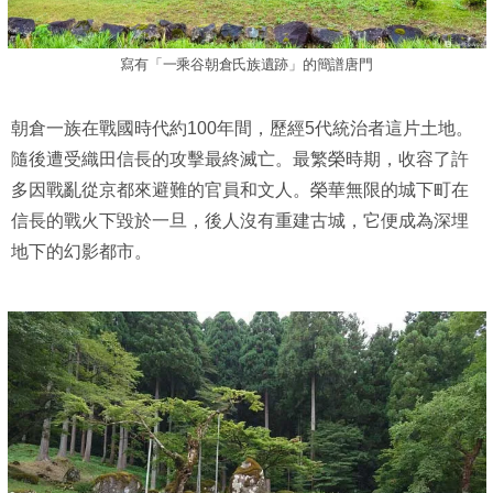
寫有「一乘谷朝倉氏族遺跡」的簡譜唐門
朝倉一族在戰國時代約100年間，歷經5代統治者這片土地。
隨後遭受織田信長的攻擊最終滅亡。最繁榮時期，收容了許
多因戰亂從京都來避難的官員和文人。榮華無限的城下町在
信長的戰火下毀於一旦，後人沒有重建古城，它便成為深埋
地下的幻影都市。