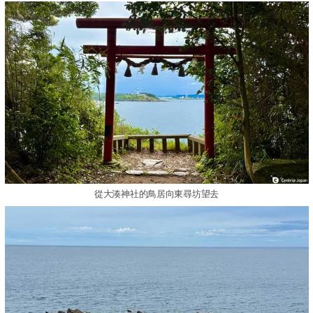
從大湊神社的鳥居向東尋坊望去