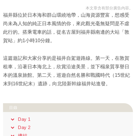
本文章含有部分廣告內容。
福井縣位於日本海和群山環繞地帶，山海資源豐富，想感受
尚未為人知的純正日本風情的你，來此觀光毫無疑問是不虛
此行的。搭乘電車的話，從名古屋到福井縣南邊的大站「敦
賀站」約1小時10分鐘。
這篇遊記和大家分享的是福井自駕遊路線。第一天，在敦賀
租車，沿著日本海北上，欣賞沿途美景，並下榻泉質享譽日
本的溫泉旅館。第二天，巡遊自然名勝和戰國時代（15世紀
末到16世紀末）遺跡，向北陸新幹線福井站進發。
目錄
Day 1
Day 2
總結