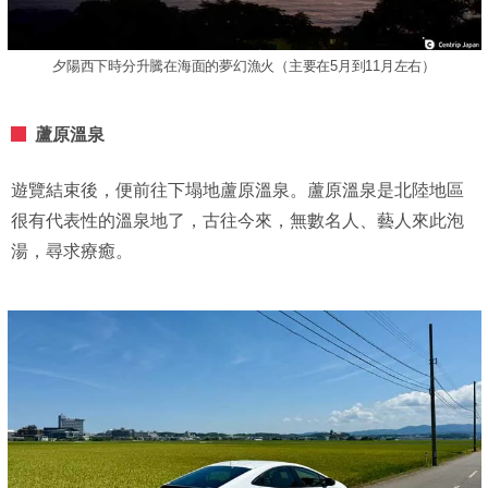
夕陽西下時分升騰在海面的夢幻漁火（主要在5月到11月左右）
蘆原溫泉
遊覽結束後，便前往下塌地蘆原溫泉。蘆原溫泉是北陸地區
很有代表性的溫泉地了，古往今來，無數名人、藝人來此泡
湯，尋求療癒。