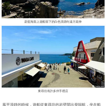
蔚藍海面上遊船留下的白色浪跡向遠方延伸
東尋坊有許多伴手禮店
風平浪靜的時候，遊船從東尋坊的岩壁間出發歸航，坐在船