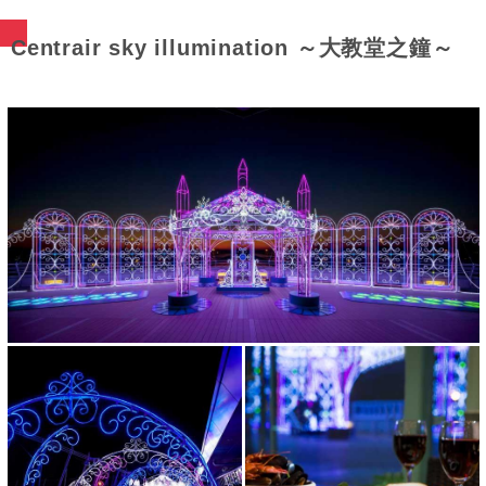
Centrair sky illumination ～大教堂之鐘～