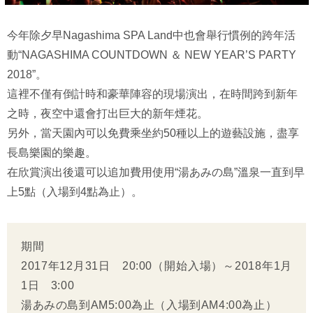
今年除夕早Nagashima SPA Land中也會舉行慣例的跨年活
動“NAGASHIMA COUNTDOWN ＆ NEW YEAR’S PARTY
2018”。
這裡不僅有倒計時和豪華陣容的現場演出，在時間跨到新年
之時，夜空中還會打出巨大的新年煙花。
另外，當天園內可以免費乘坐約50種以上的遊藝設施，盡享
長島樂園的樂趣。
在欣賞演出後還可以追加費用使用“湯あみの島”溫泉一直到早
上5點（入場到4點為止）。
期間
2017年12月31日 20:00（開始入場）～2018年1月
1日 3:00
湯あみの島到AM5:00為止（入場到AM4:00為止）