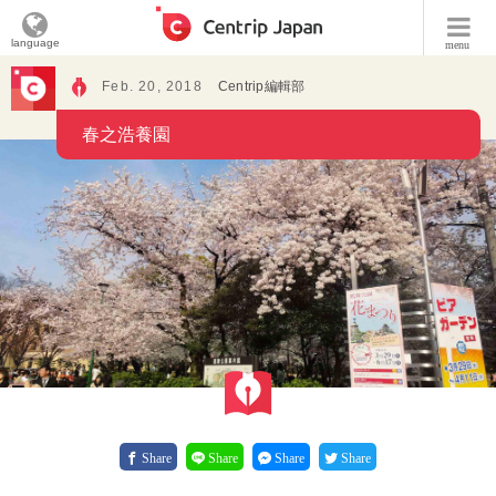
language
menu
Feb. 20, 2018
Centrip編輯部
春之浩養園
Share
Share
Share
Share