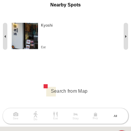
Nearby Spots
Kyoshi
Eat
Search from Map
All
Buy
See
Eat
Stay
Do