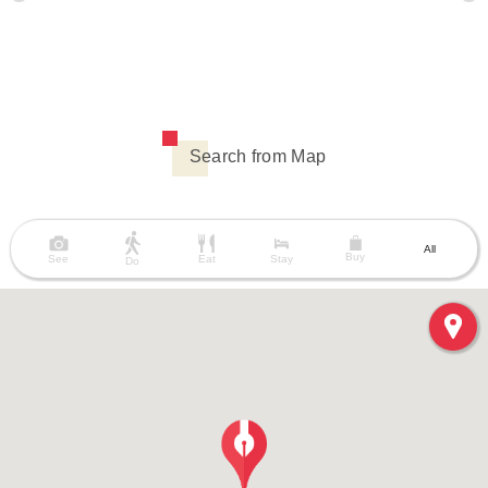
Search from Map
All
Buy
See
Eat
Stay
Do