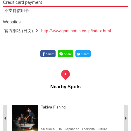
Credit card payment
不支持信用卡
Websites
官方網站 (日文)
http://www.gomihattin.co.jp/index.html
Share
Share
Share
Nearby Spots
Takiya Fishing
Shizuoka
Do
Japanese Traditional Culture