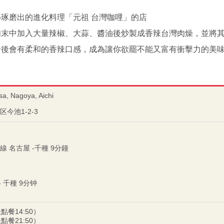
琢磨出的進化料理「元祖 台灣咖哩」的店
肉末中加入大量辣椒、大蒜、醬油後炒製成香辣台灣肉燥，並將
合後會有柔和的香辣口感，成為讓你欲罷不能又富有衝擊力的美
sa, Nagoya, Aichi
今池1-2-3
 名古屋 -千種 9分鐘
- 千種 9分钟
後點餐14:50）
後點餐21:50）