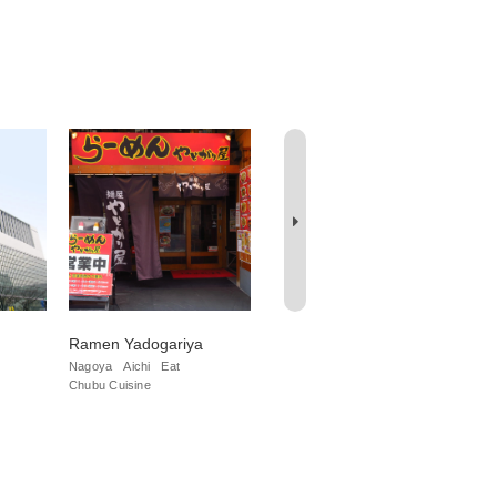
Ramen Yadogariya
Karametei, Ikeshita
He
Ha
Nagoya
Aichi
Eat
Nagoya
Aichi
Eat
Chubu Cuisine
Chubu Cuisine
Na