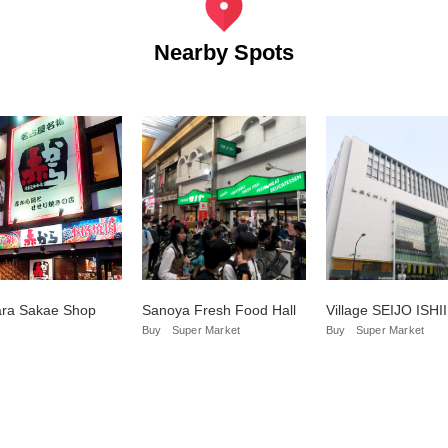
Nearby Spots
ara Sakae Shop
Sanoya Fresh Food Hall
Village SEIJO ISHII
Buy
Super Market
Buy
Super Market