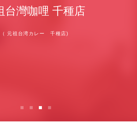
祖台灣咖哩 千種店
（ ​元祖台湾カレー 千種店)