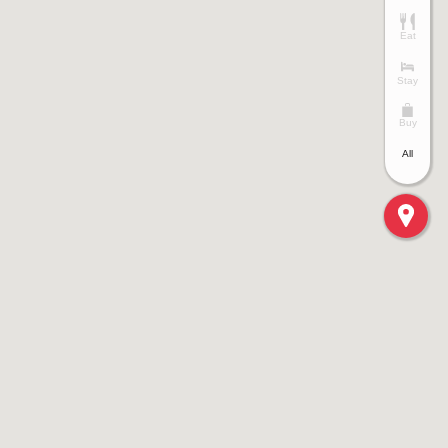
Eat
Stay
Buy
All