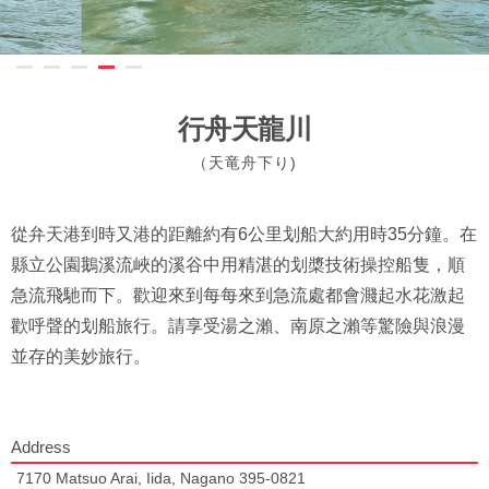
行舟天龍川
（天竜舟下り)
從弁天港到時又港的距離約有6公里划船大約用時35分鐘。在
縣立公園鵝溪流峽的溪谷中用精湛的划槳技術操控船隻，順
急流飛馳而下。歡迎來到每每來到急流處都會濺起水花激起
歡呼聲的划船旅行。請享受湯之瀨、南原之瀨等驚險與浪漫
並存的美妙旅行。
Address
7170 Matsuo Arai, Iida, Nagano 395-0821