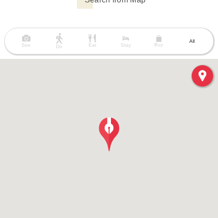
All
Buy
See
Eat
Stay
Do