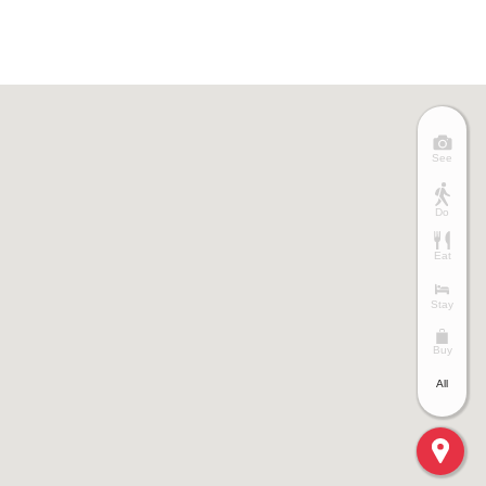
See
Do
Eat
Stay
Buy
All