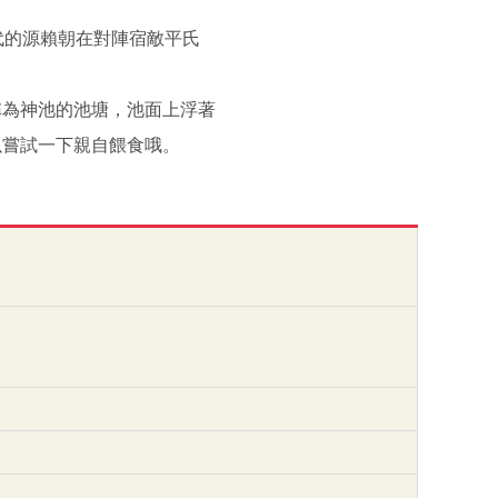
代的源賴朝在對陣宿敵平氏
稱為神池的池塘，池面上浮著
以嘗試一下親自餵食哦。