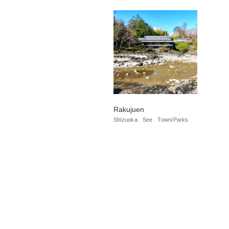
Rakujuen
Shizuoka
See
Town/Parks