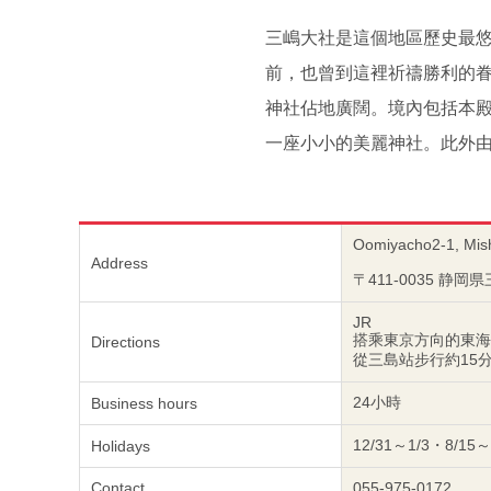
三嶋大社是這個地區歷史最悠
前，也曾到這裡祈禱勝利的
神社佔地廣闊。境內包括本
一座小小的美麗神社。此外由
Oomiyacho2-1, Mis
Address
〒411-0035 静
JR
搭乘東京方向的東海
Directions
從三島站步行約15
24小時
Business hours
12/31～1/3・8/
Holidays
Contact
055-975-0172