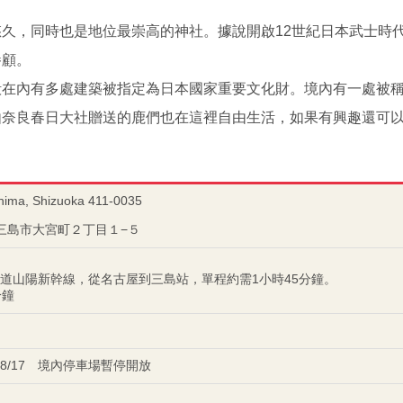
久，同時也是地位最崇高的神社。據說開啟12世紀日本武士時
眷顧。
殿在內有多處建築被指定為日本國家重要文化財。境內有一處被
奈良春日大社贈送​​的鹿們也在這裡自由生活，如果有興趣還可
hima, Shizuoka 411-0035
岡県三島市大宮町２丁目１−５
道山陽新幹線，從名古屋到三島站，單程約需1小時45分鐘。
分鐘
15～8/17 境內停車場暫停開放