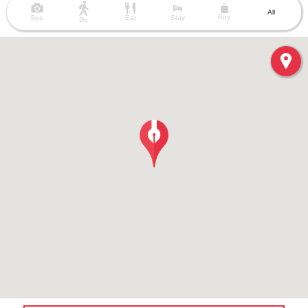
All
Buy
See
Eat
Stay
Do