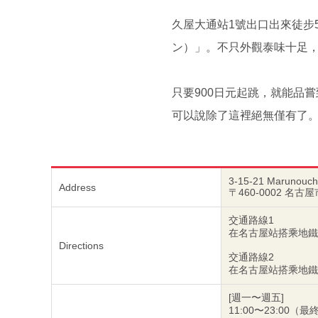
久屋大通站1號出口出來徒步5
ン）」。不只外觀泰味十足
只要900日元起跳，就能品
可以說除了這裡絕無僅有了
3-15-21 Marunouchi
Address
〒460-0002 名古
交通路線1
在名古屋站搭乘地鐵
Directions
交通路線2
在名古屋站搭乘地鐵
[週一〜週五]
11:00〜23:00（最