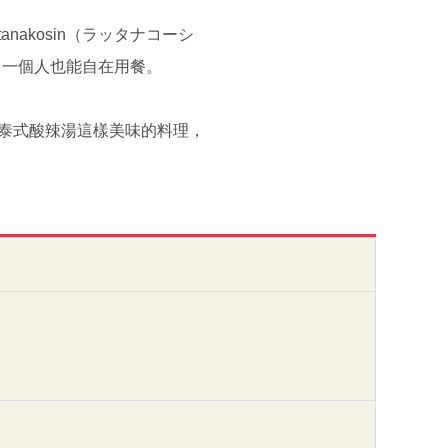
akosin（ラッタナコーシ
，一個人也能自在用餐。
像泰式酸辣湯這樣美味的料理，