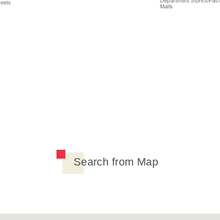
Department Stores/Fas
eets
Malls
Search from Map