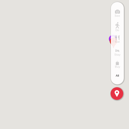
See
Do
Eat
Stay
Buy
All