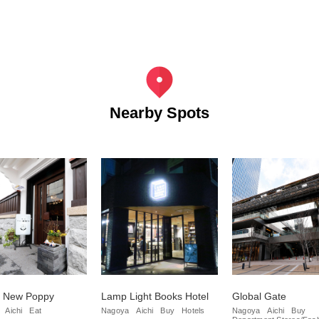
Nearby Spots
e New Poppy
Lamp Light Books Hotel
Global Gate
Aichi
Eat
Nagoya
Aichi
Buy
Hotels
Nagoya
Aichi
Buy