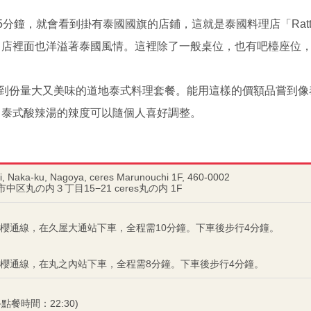
分鐘，就會看到掛有泰國國旗的店鋪，這就是泰國料理店「Rattan
，店裡面也洋溢著泰國風情。這裡除了一般桌位，也有吧檯座位
嘗到份量大又美味的道地泰式料理套餐。能用這樣的價額品嘗到
。泰式酸辣湯的辣度可以隨個人喜好調整。
, Naka-ku, Nagoya, ceres Marunouchi 1F, 460-0002
屋市中区丸の内３丁目15−21 ceres丸の内 1F
櫻通線，在久屋大通站下車，全程需10分鐘。下車後步行4分鐘。
櫻通線，在丸之內站下車，全程需8分鐘。下車後步行4分鐘。
終點餐時間：22:30)