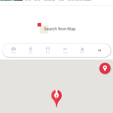
Search from Map
All
Buy
See
Eat
Stay
Do