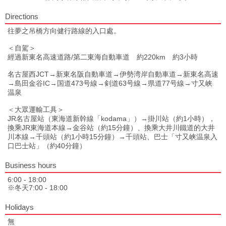
Directions
往夢之吊橋方向健行路線的入口處。
＜自駕＞
經過新東名高速道路/第二東海自動車道 約220km 約3小時
名古屋西JCT→新東名阪自動車道→伊勢湾岸自動車道→新東名高速
→島田金谷IC→国道473号線→剣道63号線→県道77号線→寸又峡
温泉
＜大眾運輸工具＞
JR名古屋站（東海道新幹線「kodama」）→掛川站（約1小時），
換乘JR東海道本線→金谷站（約15分鐘）、換乘大井川鐵道的大井
川本線→千頭站（約1小時15分鐘）→千頭站、巴士「寸又峡温泉入
口巴士站」（約40分鐘）
Business hours
6:00 - 18:00
※冬天7:00 - 18:00
Holidays
無