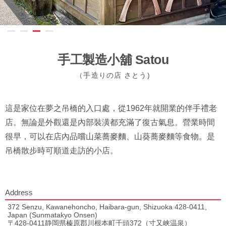
手工製造小舖 Satou
（手造りの店 さとう)
這是家位在夢之吊橋的入口處，從1962年就開業的伴手禮老
店。無論是外觀還是內部裝潢都充滿了復古氣息。營業時間
很早，可以在店內品嚐山菜蕎麥麵、山葵蕎麥麵等食物。是
吊橋散步時可順道走訪的小店。
Address
372 Senzu, Kawanehoncho, Haibara-gun, Shizuoka 428-0411,
Japan (Sunmatakyo Onsen)
〒428-0411静岡県榛原郡川根本町千頭372（寸又峡温泉）