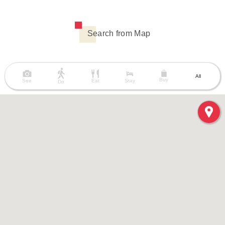
Search from Map
All
Buy
See
Eat
Stay
Do