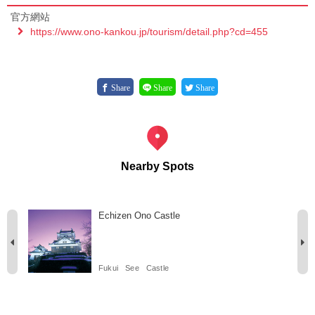
官方網站
https://www.ono-kankou.jp/tourism/detail.php?cd=455
Share
Share
Share
Nearby Spots
Echizen Ono Castle
Fukui
See
Castle