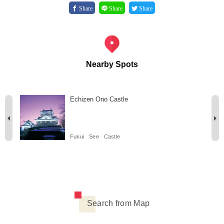
Share
Share
Share
Nearby Spots
Echizen Ono Castle
Fukui
See
Castle
Search from Map