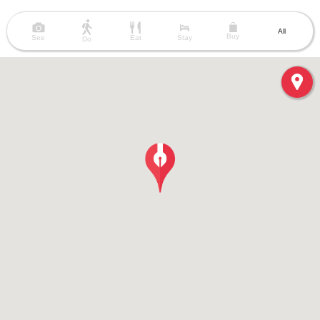
All
Buy
See
Eat
Stay
Do