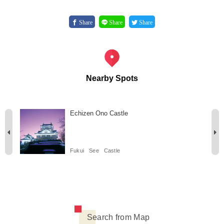
Share
Share
Share
Nearby Spots
Echizen Ono Castle
Fukui
See
Castle
Search from Map