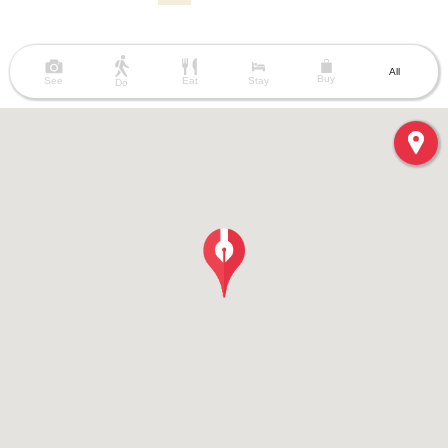
All
Buy
See
Eat
Stay
Do